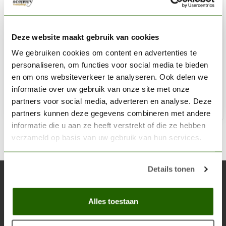
PK-PRO
Professional Airbrush Cleaning Brush Set - 5x - PK-
Deze website maakt gebruik van cookies
605030
We gebruiken cookies om content en advertenties te
personaliseren, om functies voor social media te bieden
€5,39
en om ons websiteverkeer te analyseren. Ook delen we
Niet op voorraad
informatie over uw gebruik van onze site met onze
partners voor social media, adverteren en analyse. Deze
partners kunnen deze gegevens combineren met andere
informatie die u aan ze heeft verstrekt of die ze hebben
verzameld op basis van uw gebruik van hun services.
Details tonen
Abonneer je op onze nieuwsbrief
Blijf op de hoogte over onze laatste acties
Alles toestaan
Abon