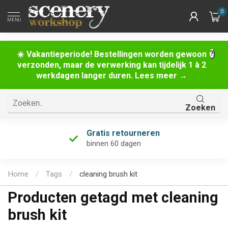
0
MENU
☀️ Vakantieperiode! Bestellingen worden gewoon
verzonden, maar de verwerking kan tijdelijk 1 à 2
werkdagen langer duren. Lees meer →
Zoeken
Gratis retourneren
binnen 60 dagen
Home
/
Tags
/
cleaning brush kit
Producten getagd met cleaning
brush kit