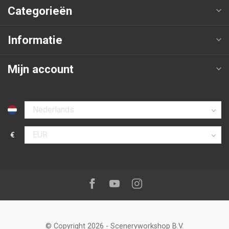
Categorieën
Informatie
Mijn account
Selecteer taal
€
Selecteer valuta
Volg ons op:
Facebook
Youtube
Instagram
© Copyright 2026
-
Sceneryworkshop B.V.