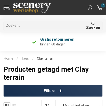
0
MENU
Zoeken
Gratis retourneren
binnen 60 dagen
Home
/
Tags
/
Clay terrain
Producten getagd met Clay
terrain
Filters