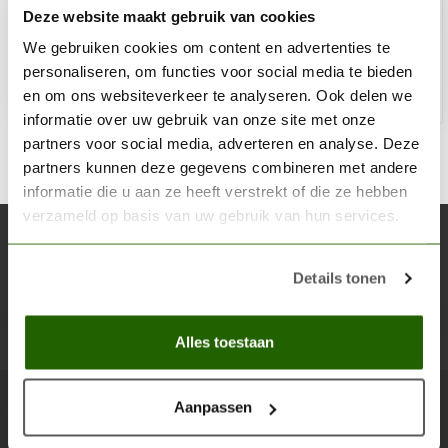
Deze website maakt gebruik van cookies
€6,02
Niet op voorraad
We gebruiken cookies om content en advertenties te
personaliseren, om functies voor social media te bieden
en om ons websiteverkeer te analyseren. Ook delen we
informatie over uw gebruik van onze site met onze
partners voor social media, adverteren en analyse. Deze
partners kunnen deze gegevens combineren met andere
informatie die u aan ze heeft verstrekt of die ze hebben
verzameld op basis van uw gebruik van hun services.
Abonneer je op onze nieuwsbrief
Blijf op de hoogte over onze laatste acties
Details tonen
Abon
Alles toestaan
Aanpassen
Scenery Workshop BV