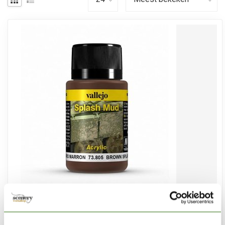
VALLEJO
Brown Splash Mud Weathering Effects - 40ml - 73805