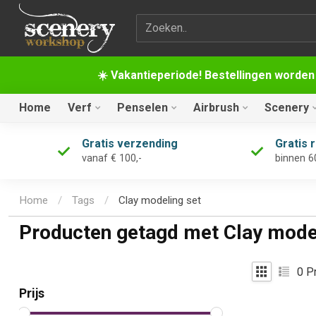
Zoekterm
☀️ Vakantieperiode! Bestellingen worden
Home
Verf
Penselen
Airbrush
Scenery
Gratis verzending
Gratis 
vanaf € 100,-
binnen 6
Home
/
Tags
/
Clay modeling set
Producten getagd met Clay mode
0
Pr
Prijs