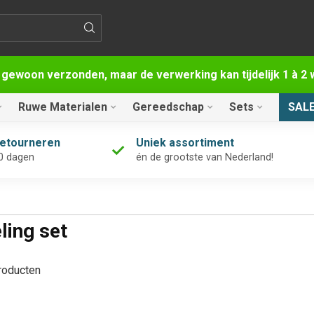
 gewoon verzonden, maar de verwerking kan tijdelijk 1 à 
Ruwe Materialen
Gereedschap
Sets
SAL
retourneren
Uniek assortiment
0 dagen
én de grootste van Nederland!
ling set
oducten