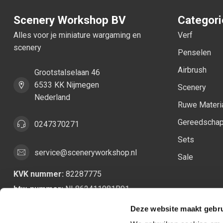
Scenery Workshop BV
Categor
Alles voor je miniature wargaming en
Verf
scenery
Penselen
Airbrush
Grootstalselaan 46
6533 KK Nijmegen
Scenery
Nederland
Ruwe Materi
Gereedscha
0247370271
Sets
service@sceneryworkshop.nl
Sale
KVK nummer:
82287775
btw-nummer:
NL862411981B01
Deze website maakt gebru