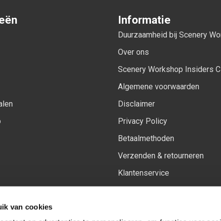
ieën
Informatie
Duurzaamheid bij Scenery W
Over ons
Scenery Workshop Insiders C
Algemene voorwaarden
alen
Disclaimer
p
Privacy Policy
Betaalmethoden
Verzenden & retourneren
Klantenservice
Sitemap
ik van cookies
Het vernieuwde Insiders spa