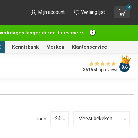
0
Mijn account
Verlanglijst
2 werkdagen langer duren. Lees meer →
E
Kennisbank
Merken
Klantenservice
9.6
3516
shopreviews
Toon: