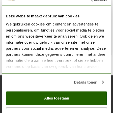
CITADEL
Deze website maakt gebruik van cookies
Coelia Greenshade - Shade Paint - 18ml - 24-22
We gebruiken cookies om content en advertenties te
€6,30
personaliseren, om functies voor social media te bieden
Niet op voorraad
en om ons websiteverkeer te analyseren. Ook delen we
informatie over uw gebruik van onze site met onze
partners voor social media, adverteren en analyse. Deze
partners kunnen deze gegevens combineren met andere
informatie die u aan ze heeft verstrekt of die ze hebben
verzameld op basis van uw gebruik van hun services.
Details tonen
Abonneer je op onze nieuwsbrief
Blijf op de hoogte over onze laatste acties
Alles toestaan
Abon