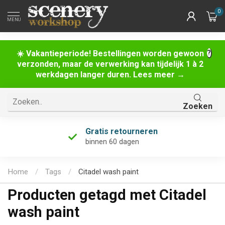
0
MENU
☀️ Vakantieperiode! Bestellingen worden gewoon
verzonden, maar de verwerking kan tijdelijk 1 à 2
werkdagen langer duren. Lees meer →
Zoeken
Gratis retourneren
binnen 60 dagen
Home
/
Tags
/
Citadel wash paint
Producten getagd met Citadel
wash paint