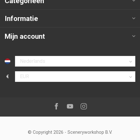
Categorieën
Informatie
Mijn account
Selecteer taal
€
Selecteer valuta
Volg ons op:
Facebook
Youtube
Instagram
© Copyright 2026
-
Sceneryworkshop B.V.