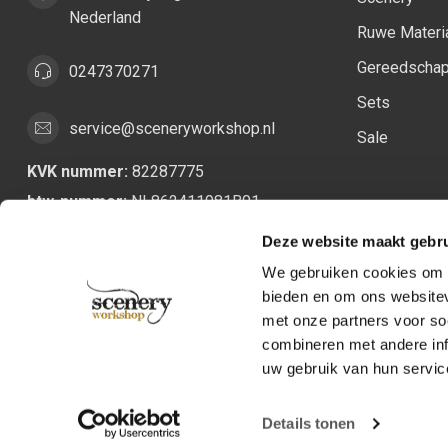
Nederland
Ruwe Materi
Gereedscha
0247370271
Sets
service@sceneryworkshop.nl
Sale
KVK nummer:
82287775
btw-nummer:
NL862411981B01
Deze website maakt gebru
We gebruiken cookies om c
bieden en om ons websitev
met onze partners voor so
combineren met andere inf
uw gebruik van hun servic
Details tonen