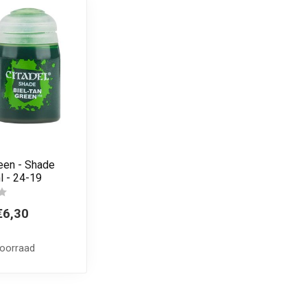
een - Shade
l - 24-19
€6,30
voorraad