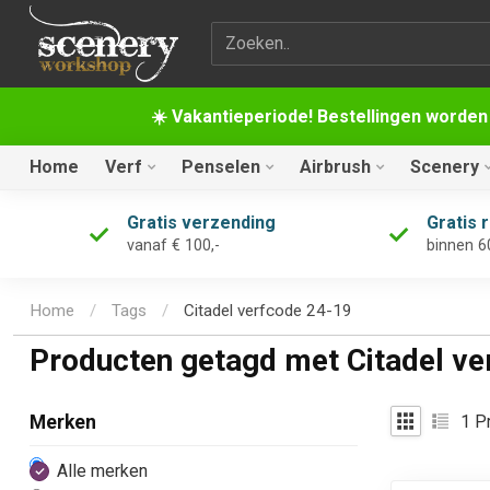
Zoekterm
☀️ Vakantieperiode! Bestellingen worden
Home
Verf
Penselen
Airbrush
Scenery
Gratis verzending
Gratis 
vanaf € 100,-
binnen 6
Home
/
Tags
/
Citadel verfcode 24-19
Producten getagd met Citadel ve
1
Pr
Merken
Alle merken