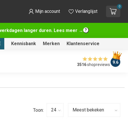
0
Mijn account
Verlanglijst
2 werkdagen langer duren. Lees meer →
E
Kennisbank
Merken
Klantenservice
9.6
3516
shopreviews
Toon: