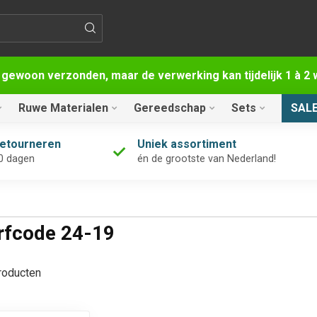
 gewoon verzonden, maar de verwerking kan tijdelijk 1 à 
Ruwe Materialen
Gereedschap
Sets
SAL
retourneren
Uniek assortiment
0 dagen
én de grootste van Nederland!
rfcode 24-19
oducten