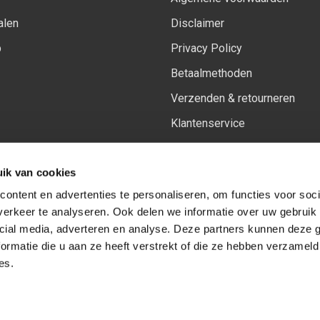
alen
Disclaimer
p
Privacy Policy
Betaalmethoden
Verzenden & retourneren
Klantenservice
Sitemap
ik van cookies
Het vernieuwde Insiders spa
ontent en advertenties te personaliseren, om functies voor soci
erkeer te analyseren. Ook delen we informatie over uw gebruik 
cial media, adverteren en analyse. Deze partners kunnen deze
Volg ons op:
Facebook
Youtube
Instagram
ormatie die u aan ze heeft verstrekt of die ze hebben verzameld
es.
© Copyright 2026
-
Sceneryworkshop B.V.