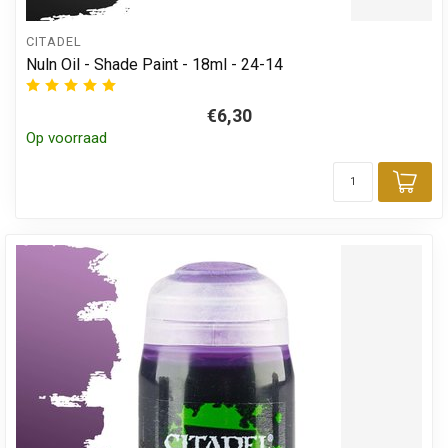
CITADEL
Nuln Oil - Shade Paint - 18ml - 24-14
€6,30
Op voorraad
Toe