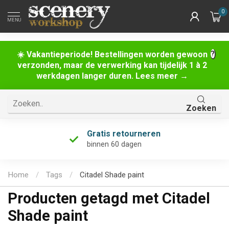
0
MENU
☀️ Vakantieperiode! Bestellingen worden gewoon
verzonden, maar de verwerking kan tijdelijk 1 à 2
werkdagen langer duren. Lees meer →
Zoeken
Gratis retourneren
binnen 60 dagen
Home
/
Tags
/
Citadel Shade paint
Producten getagd met Citadel
Shade paint