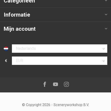
Categorieën
Informatie
Mijn account
Selecteer taal
€
Selecteer valuta
Volg ons op:
Facebook
Youtube
Instagram
© Copyright 2026
-
Sceneryworkshop B.V.