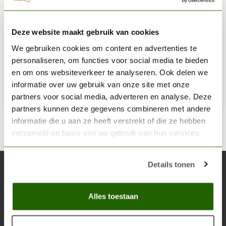
CITADEL
Deze website maakt gebruik van cookies
Rakarth Flesh - Base Paint - 12ml - 21-27
We gebruiken cookies om content en advertenties te
€3,60
personaliseren, om functies voor social media te bieden
Niet op voorraad
en om ons websiteverkeer te analyseren. Ook delen we
informatie over uw gebruik van onze site met onze
partners voor social media, adverteren en analyse. Deze
partners kunnen deze gegevens combineren met andere
informatie die u aan ze heeft verstrekt of die ze hebben
verzameld op basis van uw gebruik van hun services.
Details tonen
Abonneer je op onze nieuwsbrief
Blijf op de hoogte over onze laatste acties
Alles toestaan
Abon