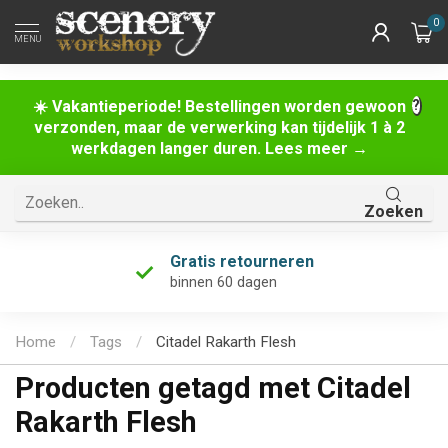
0
MENU
☀️ Vakantieperiode! Bestellingen worden gewoon
verzonden, maar de verwerking kan tijdelijk 1 à 2
werkdagen langer duren. Lees meer →
Zoeken
Gratis retourneren
binnen 60 dagen
Home
/
Tags
/
Citadel Rakarth Flesh
Producten getagd met Citadel
Rakarth Flesh