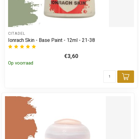
CITADEL
Ionrach Skin - Base Paint - 12ml - 21-38
€3,60
Op voorraad
Toe