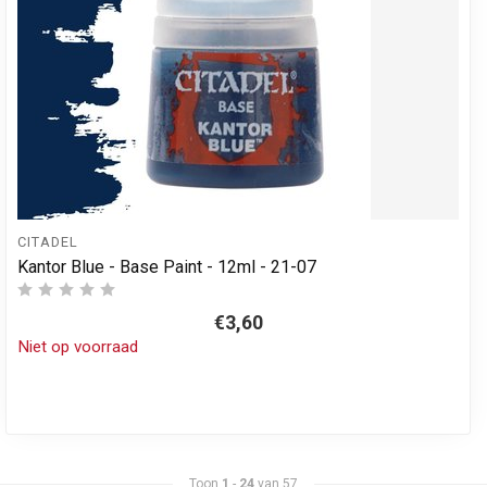
CITADEL
Kantor Blue - Base Paint - 12ml - 21-07
€3,60
Niet op voorraad
Toon
1
-
24
van 57