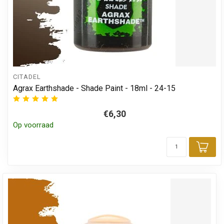
CITADEL
Agrax Earthshade - Shade Paint - 18ml - 24-15
€6,30
Op voorraad
Toe