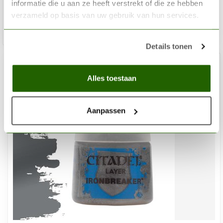
informatie die u aan ze heeft verstrekt of die ze hebben
Niet op voorraad
verzameld op basis van uw gebruik van hun services.
Details tonen
Alles toestaan
Aanpassen