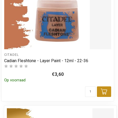
CITADEL
Cadian Fleshtone - Layer Paint - 12ml - 22-36
€3,60
Op voorraad
Toev