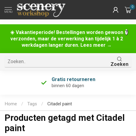
0
MENU
☀️ Vakantieperiode! Bestellingen worden gewoon
verzonden, maar de verwerking kan tijdelijk 1 à 2
werkdagen langer duren. Lees meer →
Zoeken
Uniek assortiment
én de grootste van Nederland!
Home
/
Tags
/
Citadel paint
Producten getagd met Citadel
paint