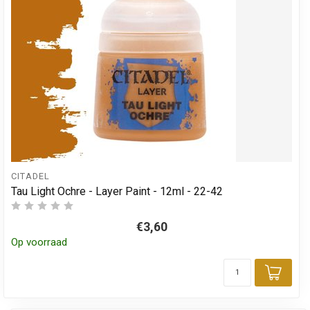
CITADEL
Tau Light Ochre - Layer Paint - 12ml - 22-42
€3,60
Op voorraad
Toev