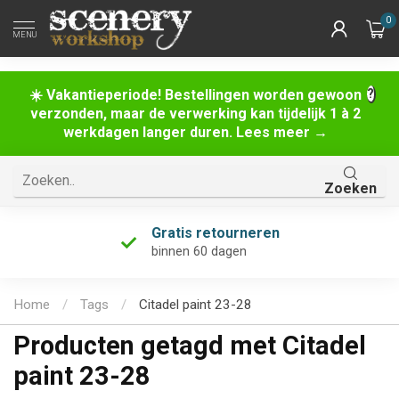
0
MENU
☀️ Vakantieperiode! Bestellingen worden gewoon
verzonden, maar de verwerking kan tijdelijk 1 à 2
werkdagen langer duren. Lees meer →
Zoeken
Gratis retourneren
binnen 60 dagen
Home
/
Tags
/
Citadel paint 23-28
Producten getagd met Citadel
paint 23-28