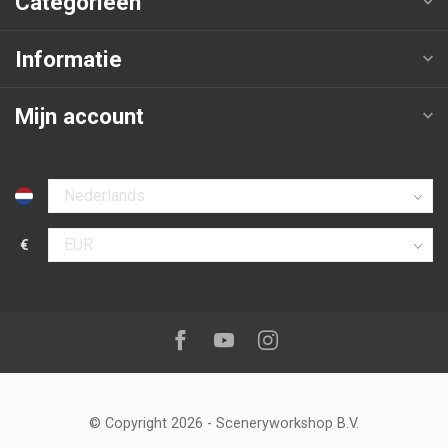
Categorieën
Informatie
Mijn account
Selecteer taal
€
Selecteer valuta
Volg ons op:
Facebook
Youtube
Instagram
© Copyright 2026
-
Sceneryworkshop B.V.