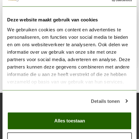
CITADEL
Deze website maakt gebruik van cookies
Sylvaneth Bark - Dry Paint - 12ml - 23-28
We gebruiken cookies om content en advertenties te
€3,60
personaliseren, om functies voor social media te bieden
Op voorraad
en om ons websiteverkeer te analyseren. Ook delen we
informatie over uw gebruik van onze site met onze
partners voor social media, adverteren en analyse. Deze
Toe
partners kunnen deze gegevens combineren met andere
informatie die u aan ze heeft verstrekt of die ze hebben
verzameld op basis van uw gebruik van hun services.
Details tonen
Abonneer je op onze nieuwsbrief
Blijf op de hoogte over onze laatste acties
Alles toestaan
Abon