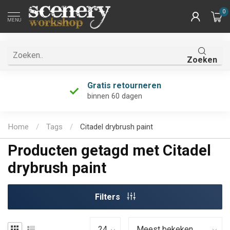
0
MENU
Zoeken
Gratis retourneren
binnen 60 dagen
Home
/
Tags
/
Citadel drybrush paint
Producten getagd met Citadel
drybrush paint
Filters