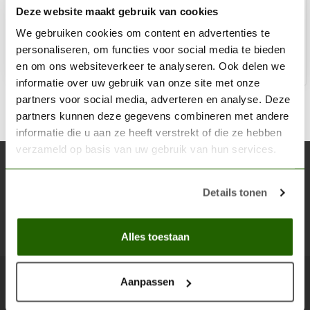
Deze website maakt gebruik van cookies
€3,60
Niet op voorraad
We gebruiken cookies om content en advertenties te
personaliseren, om functies voor social media te bieden
en om ons websiteverkeer te analyseren. Ook delen we
informatie over uw gebruik van onze site met onze
partners voor social media, adverteren en analyse. Deze
partners kunnen deze gegevens combineren met andere
informatie die u aan ze heeft verstrekt of die ze hebben
verzameld op basis van uw gebruik van hun services.
Abonneer je op onze nieuwsbrief
Blijf op de hoogte over onze laatste acties
Details tonen
Abon
Alles toestaan
Aanpassen
Scenery Workshop BV