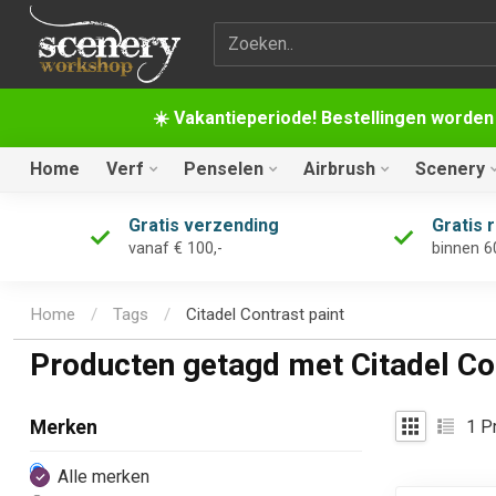
Zoekterm
☀️ Vakantieperiode! Bestellingen worden
Home
Verf
Penselen
Airbrush
Scenery
Gratis verzending
Gratis 
vanaf € 100,-
binnen 6
Home
/
Tags
/
Citadel Contrast paint
Producten getagd met Citadel Co
1
Pr
Merken
Alle merken