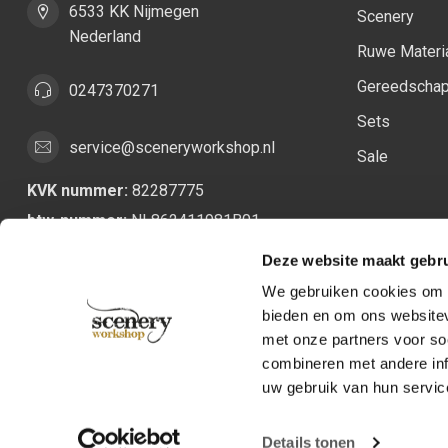
6533 KK Nijmegen
Scenery
Nederland
Ruwe Materi
Gereedscha
0247370271
Sets
service@sceneryworkshop.nl
Sale
KVK nummer:
82287775
btw-nummer:
NL862411981B01
Deze website maakt gebru
We gebruiken cookies om c
bieden en om ons websitev
met onze partners voor so
combineren met andere inf
uw gebruik van hun servic
Details tonen