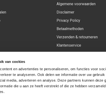
Algemene voorwaarden
alen
Disclaimer
p
Privacy Policy
Betaalmethoden
Verzenden & retourneren
Klantenservice
Sitemap
ik van cookies
Het vernieuwde Insiders spa
ontent en advertenties te personaliseren, om functies voor soci
erkeer te analyseren. Ook delen we informatie over uw gebruik 
cial media, adverteren en analyse. Deze partners kunnen deze
Volg ons op:
Facebook
Youtube
Instagram
ormatie die u aan ze heeft verstrekt of die ze hebben verzameld
es.
© Copyright 2026
-
Sceneryworkshop B.V.