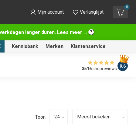
0
Mijn account
Verlanglijst
2 werkdagen langer duren. Lees meer →
E
Kennisbank
Merken
Klantenservice
9.6
3516
shopreviews
Toon: