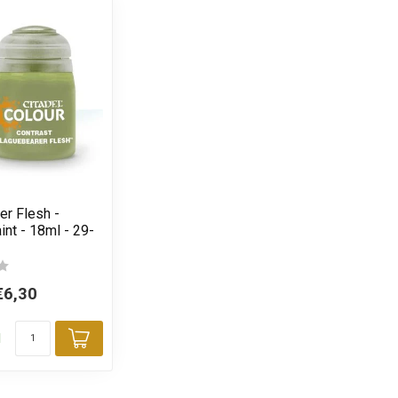
er Flesh -
int - 18ml - 29-
€6,30
d
Toevoegen aan winkelwagen