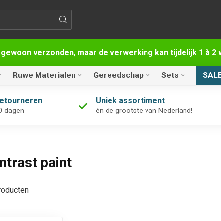
 gewoon verzonden, maar de verwerking kan tijdelijk 1 à 
Ruwe Materialen
Gereedschap
Sets
SAL
retourneren
Uniek assortiment
0 dagen
én de grootste van Nederland!
ntrast paint
oducten