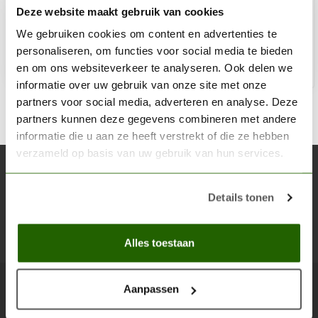
Deze website maakt gebruik van cookies
€3,60
Niet op voorraad
We gebruiken cookies om content en advertenties te
personaliseren, om functies voor social media te bieden
en om ons websiteverkeer te analyseren. Ook delen we
informatie over uw gebruik van onze site met onze
partners voor social media, adverteren en analyse. Deze
partners kunnen deze gegevens combineren met andere
informatie die u aan ze heeft verstrekt of die ze hebben
verzameld op basis van uw gebruik van hun services.
Abonneer je op onze nieuwsbrief
Blijf op de hoogte over onze laatste acties
Details tonen
Abon
Alles toestaan
Aanpassen
Scenery Workshop BV