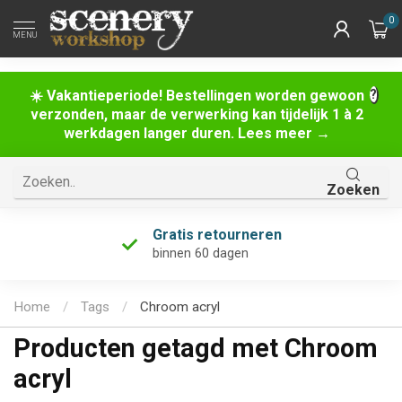
0
MENU
☀️ Vakantieperiode! Bestellingen worden gewoon
verzonden, maar de verwerking kan tijdelijk 1 à 2
werkdagen langer duren. Lees meer →
Zoeken
Gratis retourneren
binnen 60 dagen
Home
/
Tags
/
Chroom acryl
Producten getagd met Chroom
acryl