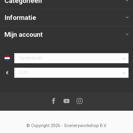
Categorieën
Informatie
Mijn account
Selecteer taal
€
Selecteer valuta
Volg ons op:
Facebook
Youtube
Instagram
© Copyright 2026
-
Sceneryworkshop B.V.