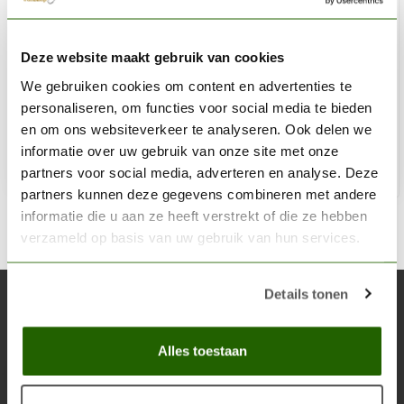
VALLEJO
Deze website maakt gebruik van cookies
Metal Color Chrome - 32ml - 77707
We gebruiken cookies om content en advertenties te
€9,31
personaliseren, om functies voor social media te bieden
Niet op voorraad
en om ons websiteverkeer te analyseren. Ook delen we
informatie over uw gebruik van onze site met onze
partners voor social media, adverteren en analyse. Deze
partners kunnen deze gegevens combineren met andere
informatie die u aan ze heeft verstrekt of die ze hebben
verzameld op basis van uw gebruik van hun services.
Details tonen
Abonneer je op onze nieuwsbrief
Blijf op de hoogte over onze laatste acties
Alles toestaan
Abon