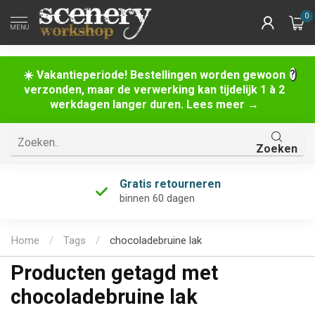
0
MENU
☀️ Vakantieperiode! Bestellingen worden gewoon
verzonden, maar de verwerking kan tijdelijk 1 à 2
werkdagen langer duren. Lees meer →
Zoeken
Gratis retourneren
binnen 60 dagen
Home
/
Tags
/
chocoladebruine lak
Producten getagd met
chocoladebruine lak