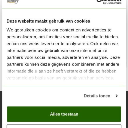
AK INTERACTIVE
Chocolate (Chipping) Acrylic Modelling Colors - 17ml -
Deze website maakt gebruik van cookies
AK11113
We gebruiken cookies om content en advertenties te
personaliseren, om functies voor social media te bieden
€2,75
en om ons websiteverkeer te analyseren. Ook delen we
Op voorraad
informatie over uw gebruik van onze site met onze
partners voor social media, adverteren en analyse. Deze
Toe
partners kunnen deze gegevens combineren met andere
informatie die u aan ze heeft verstrekt of die ze hebben
verzameld op basis van uw gebruik van hun services.
Details tonen
Abonneer je op onze nieuwsbrief
Blijf op de hoogte over onze laatste acties
Alles toestaan
Abon