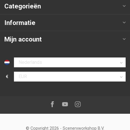
Categorieën
Informatie
Mijn account
Selecteer taal
€
Selecteer valuta
Volg ons op:
Facebook
Youtube
Instagram
© Copyright 2026
-
Sceneryworkshop B.V.