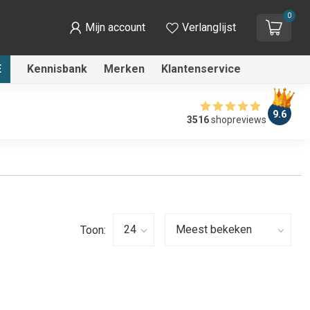
0
Mijn account
Verlanglijst
E
Kennisbank
Merken
Klantenservice
9.6
3516
shopreviews
Toon: