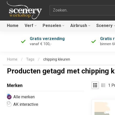
Zoekterm
Home
Verf
Penselen
Airbrush
Scenery
Gratis verzending
Gratis 
vanaf € 100,-
binnen 6
Home
/
Tags
/
chipping kleuren
Producten getagd met chipping k
1
Pr
Merken
Alle merken
AK interactive