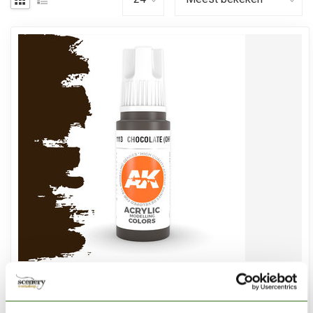
AK INTERACTIVE
Chocolate (Chipping) Acrylic Modelling Colors - 17ml -
AK11113