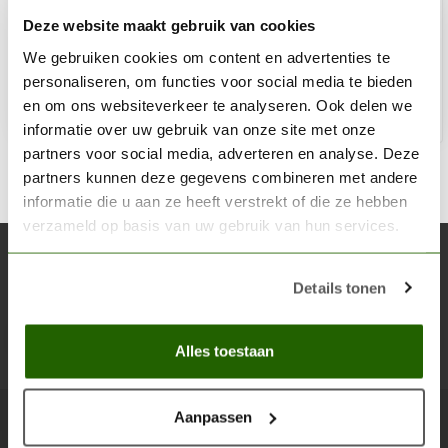
Deze website maakt gebruik van cookies
€2,75
We gebruiken cookies om content en advertenties te
Op voorraad
personaliseren, om functies voor social media te bieden
en om ons websiteverkeer te analyseren. Ook delen we
Toe
informatie over uw gebruik van onze site met onze
partners voor social media, adverteren en analyse. Deze
partners kunnen deze gegevens combineren met andere
informatie die u aan ze heeft verstrekt of die ze hebben
verzameld op basis van uw gebruik van hun services.
Abonneer je op onze nieuwsbrief
Details tonen
Blijf op de hoogte over onze laatste acties
Abon
Alles toestaan
Aanpassen