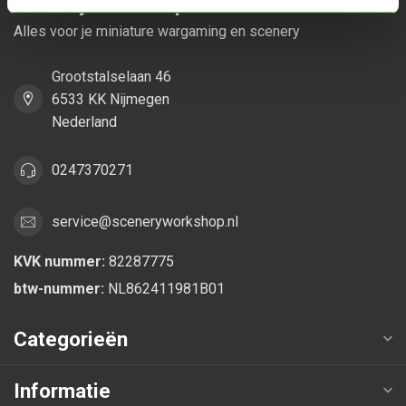
Scenery Workshop BV
Alles voor je miniature wargaming en scenery
Grootstalselaan 46
6533 KK Nijmegen
Nederland
0247370271
service@sceneryworkshop.nl
KVK nummer:
82287775
btw-nummer:
NL862411981B01
Categorieën
Informatie