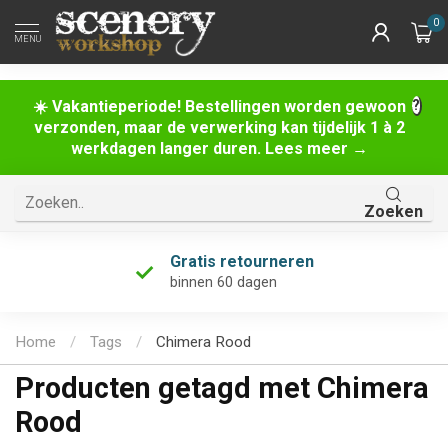
0
MENU
☀️ Vakantieperiode! Bestellingen worden gewoon
verzonden, maar de verwerking kan tijdelijk 1 à 2
werkdagen langer duren. Lees meer →
Zoeken
Gratis retourneren
binnen 60 dagen
Home
/
Tags
/
Chimera Rood
Producten getagd met Chimera
Rood