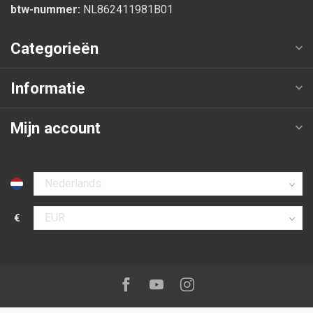
btw-nummer:
NL862411981B01
Categorieën
Informatie
Mijn account
Selecteer taal
€
Selecteer valuta
Volg ons op:
Facebook
Youtube
Instagram