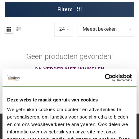
Filters
Geen producten gevonden!
GA VERDER MET WINKELEN
Deze website maakt gebruik van cookies
We gebruiken cookies om content en advertenties te
personaliseren, om functies voor social media te bieden
en om ons websiteverkeer te analyseren. Ook delen we
Abonneer je op onze nieuwsbrief
informatie over uw gebruik van onze site met onze
Blijf op de hoogte over onze laatste acties