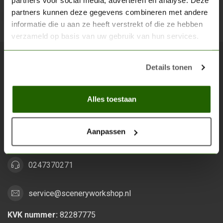
partners voor social media, adverteren en analyse. Deze
partners kunnen deze gegevens combineren met andere
Abon
informatie die u aan ze heeft verstrekt of die ze hebben
verzameld op basis van uw gebruik van hun services.
Details tonen
Scenery Workshop BV
Alles voor je miniature wargaming en scenery
Alles toestaan
Grootstalselaan 46
6533 KK Nijmegen
Aanpassen
Nederland
0247370271
service@sceneryworkshop.nl
KVK nummer:
82287775