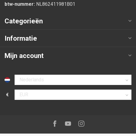
btw-nummer:
NL862411981B01
Categorieën
Informatie
Mijn account
Selecteer taal
€
Selecteer valuta
Volg ons op:
Facebook
Youtube
Instagram