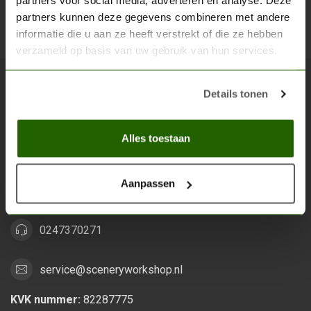
partners voor social media, adverteren en analyse. Deze
partners kunnen deze gegevens combineren met andere
Abon
informatie die u aan ze heeft verstrekt of die ze hebben
verzameld op basis van uw gebruik van hun services.
Details tonen
Scenery Workshop BV
Alles voor je miniature wargaming en scenery
Alles toestaan
Grootstalselaan 46
6533 KK Nijmegen
Aanpassen
Nederland
0247370271
service@sceneryworkshop.nl
KVK nummer:
82287775