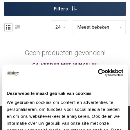
Filters
Geen producten gevonden!
GA VERDER MET WINKELEN
Deze website maakt gebruik van cookies
We gebruiken cookies om content en advertenties te
personaliseren, om functies voor social media te bieden
en om ons websiteverkeer te analyseren. Ook delen we
Abonneer je op onze nieuwsbrief
informatie over uw gebruik van onze site met onze
Blijf op de hoogte over onze laatste acties