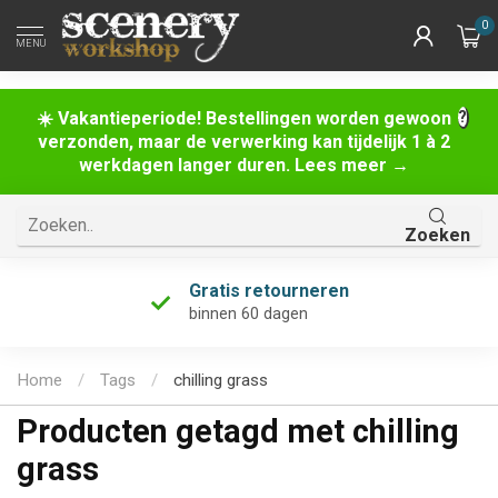
0
MENU
☀️ Vakantieperiode! Bestellingen worden gewoon
verzonden, maar de verwerking kan tijdelijk 1 à 2
werkdagen langer duren. Lees meer →
Zoeken
Gratis retourneren
binnen 60 dagen
Home
/
Tags
/
chilling grass
Producten getagd met chilling
grass