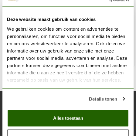
THE ARMY PAINTER
Deze website maakt gebruik van cookies
Runic Grey - Speedpaint - 18ml - WP2016
We gebruiken cookies om content en advertenties te
€4,09
personaliseren, om functies voor social media te bieden
Op voorraad
en om ons websiteverkeer te analyseren. Ook delen we
informatie over uw gebruik van onze site met onze
partners voor social media, adverteren en analyse. Deze
Toe
partners kunnen deze gegevens combineren met andere
informatie die u aan ze heeft verstrekt of die ze hebben
verzameld op basis van uw gebruik van hun services.
Details tonen
Abonneer je op onze nieuwsbrief
Blijf op de hoogte over onze laatste acties
Alles toestaan
Abon