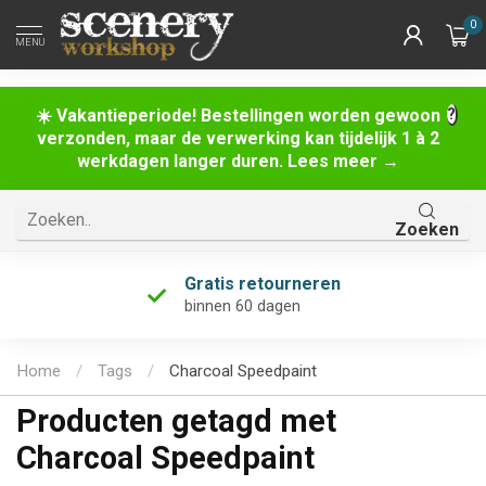
0
MENU
☀️ Vakantieperiode! Bestellingen worden gewoon
verzonden, maar de verwerking kan tijdelijk 1 à 2
werkdagen langer duren. Lees meer →
Zoeken
Gratis retourneren
binnen 60 dagen
Home
/
Tags
/
Charcoal Speedpaint
Producten getagd met
Charcoal Speedpaint