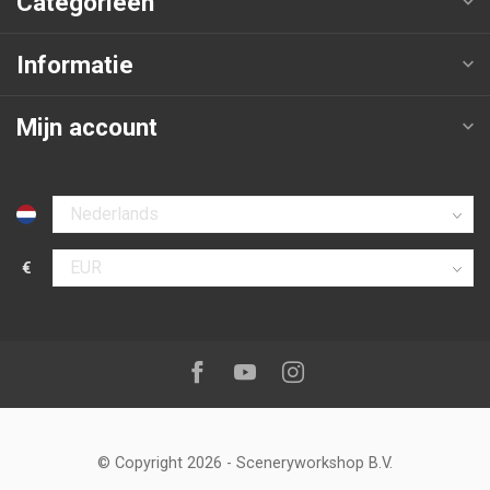
Categorieën
Informatie
Mijn account
Selecteer taal
€
Selecteer valuta
Volg ons op:
Facebook
Youtube
Instagram
© Copyright 2026
-
Sceneryworkshop B.V.