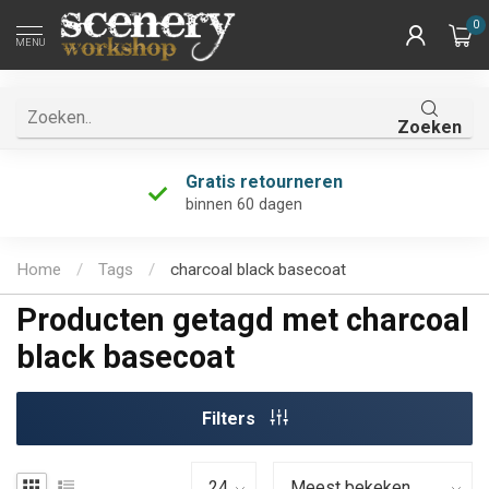
0
MENU
Zoeken
Gratis retourneren
binnen 60 dagen
Home
/
Tags
/
charcoal black basecoat
Producten getagd met charcoal
black basecoat
Filters