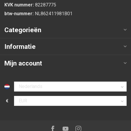
KVK nummer:
82287775
btw-nummer:
NL862411981B01
Categorieën
Informatie
Mijn account
Selecteer taal
€
Selecteer valuta
Volg ons op:
Facebook
Youtube
Instagram