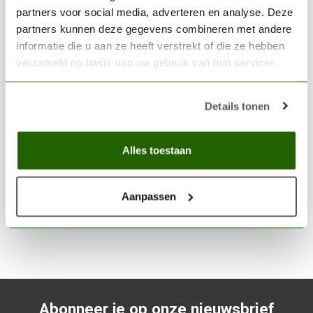
partners voor social media, adverteren en analyse. Deze
partners kunnen deze gegevens combineren met andere
informatie die u aan ze heeft verstrekt of die ze hebben
verzameld op basis van uw gebruik van hun services.
VALLEJO
Details tonen
Model Air Cement Grey - 17ml - 71045
€3,06
Alles toestaan
Op voorraad
Aanpassen
Toev
Abonneer je op onze nieuwsbrief