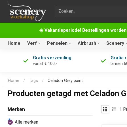
Zoekterm
☀️ Vakantieperiode! Bestellingen worden
Home
Verf
Penselen
Airbrush
Scenery
Gratis verzending
Gratis 
vanaf € 100,-
binnen 6
Home
/
Tags
/
Celadon Grey paint
Producten getagd met Celadon Gr
1
Pr
Merken
Alle merken