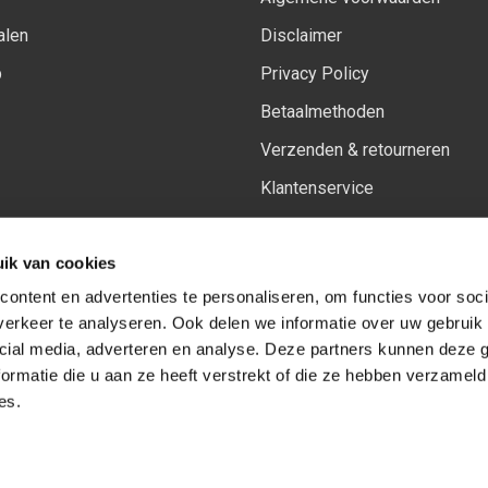
alen
Disclaimer
p
Privacy Policy
Betaalmethoden
Verzenden & retourneren
Klantenservice
Sitemap
ik van cookies
Het vernieuwde Insiders spa
ontent en advertenties te personaliseren, om functies voor soci
erkeer te analyseren. Ook delen we informatie over uw gebruik 
cial media, adverteren en analyse. Deze partners kunnen deze
Volg ons op:
Facebook
Youtube
Instagram
ormatie die u aan ze heeft verstrekt of die ze hebben verzameld
es.
© Copyright 2026
-
Sceneryworkshop B.V.