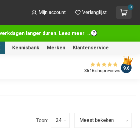
0
Mijn account
Verlanglijst
2 werkdagen langer duren. Lees meer →
E
Kennisbank
Merken
Klantenservice
9.6
3516
shopreviews
Toon: