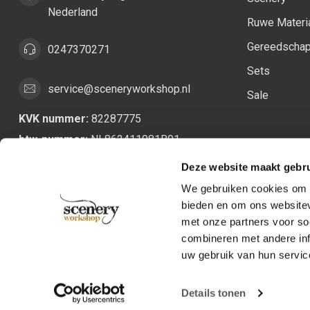
Nederland
Ruwe Materi
Gereedscha
0247370271
Sets
service@sceneryworkshop.nl
Sale
KVK nummer:
82287775
btw-nummer:
NL862411981B01
Deze website maakt gebru
We gebruiken cookies om c
bieden en om ons websitev
met onze partners voor so
combineren met andere inf
uw gebruik van hun servic
Details tonen