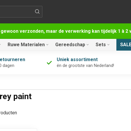
 gewoon verzonden, maar de verwerking kan tijdelijk 1 à 
Ruwe Materialen
Gereedschap
Sets
SAL
retourneren
Uniek assortiment
0 dagen
én de grootste van Nederland!
ey paint
oducten