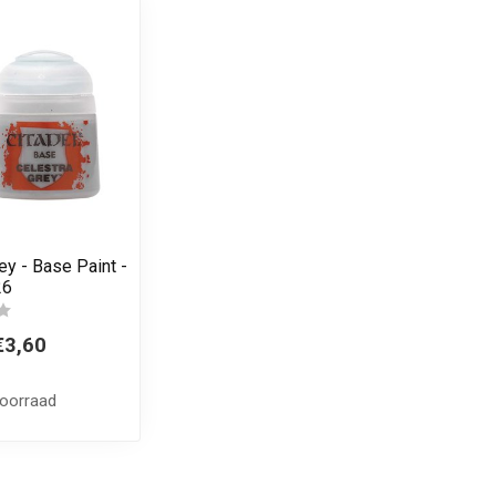
ey - Base Paint -
26
€3,60
voorraad