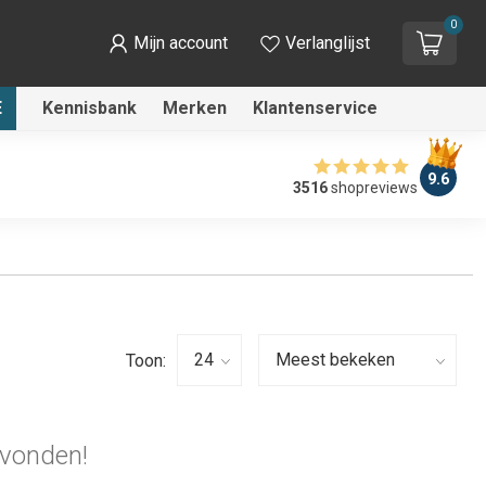
0
Mijn account
Verlanglijst
E
Kennisbank
Merken
Klantenservice
9.6
3516
shopreviews
Toon:
vonden!