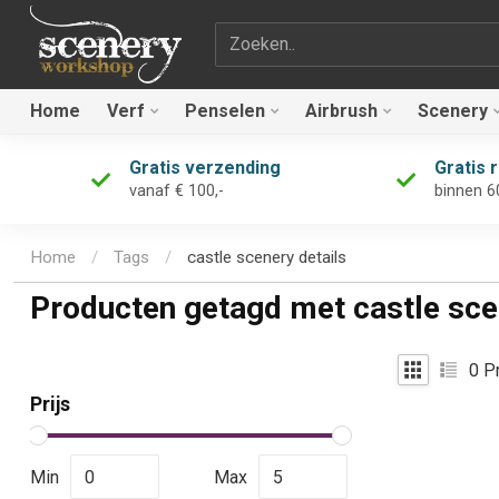
Zoekterm
Home
Verf
Penselen
Airbrush
Scenery
Gratis verzending
Gratis 
vanaf € 100,-
binnen 6
Home
/
Tags
/
castle scenery details
Producten getagd met castle sce
0
Pr
Prijs
Min
Max