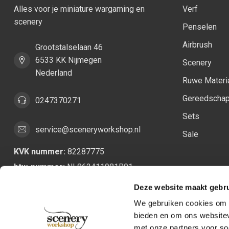
Alles voor je miniature wargaming en
Verf
scenery
Penselen
Airbrush
Grootstalselaan 46
6533 KK Nijmegen
Scenery
Nederland
Ruwe Materi
Gereedscha
0247370271
Sets
service@sceneryworkshop.nl
Sale
KVK nummer:
82287775
btw-nummer:
NL862411981B01
Deze website maakt gebru
We gebruiken cookies om c
bieden en om ons websitev
met onze partners voor so