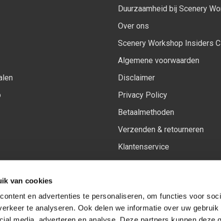
Duurzaamheid bij Scenery W
Over ons
Scenery Workshop Insiders C
Algemene voorwaarden
alen
Disclaimer
p
Privacy Policy
Betaalmethoden
Verzenden & retourneren
Klantenservice
Sitemap
ik van cookies
Het vernieuwde Insiders spa
ontent en advertenties te personaliseren, om functies voor soci
erkeer te analyseren. Ook delen we informatie over uw gebruik 
cial media, adverteren en analyse. Deze partners kunnen deze