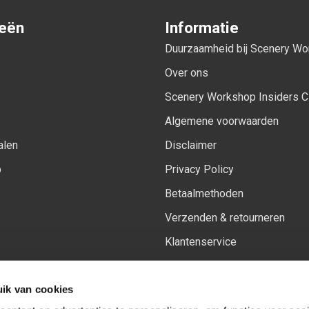
ieën
Informatie
Duurzaamheid bij Scenery W
Over ons
Scenery Workshop Insiders C
Algemene voorwaarden
alen
Disclaimer
p
Privacy Policy
Betaalmethoden
Verzenden & retourneren
Klantenservice
Sitemap
ik van cookies
Het vernieuwde Insiders spa