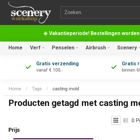
Zoekterm
☀️ Vakantieperiode! Bestellingen worden
Home
Verf
Penselen
Airbrush
Scenery
Gratis verzending
Gratis 
vanaf € 100,-
binnen 6
Home
/
Tags
/
casting mold
Producten getagd met casting m
0
Pr
Prijs