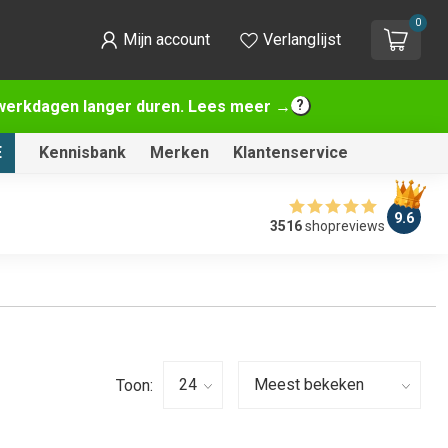
0
Mijn account
Verlanglijst
2 werkdagen langer duren. Lees meer →
E
Kennisbank
Merken
Klantenservice
9.6
3516
shopreviews
Toon: