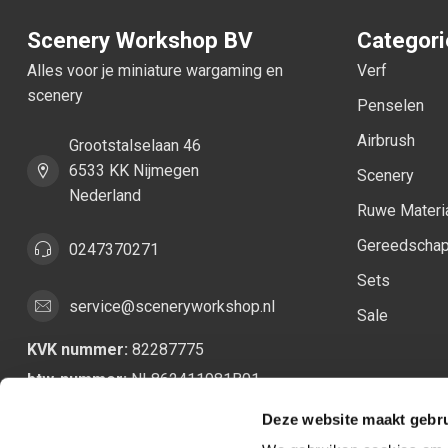
Scenery Workshop BV
Categor
Alles voor je miniature wargaming en
Verf
scenery
Penselen
Airbrush
Grootstalselaan 46
6533 KK Nijmegen
Scenery
Nederland
Ruwe Materi
Gereedscha
0247370271
Sets
service@sceneryworkshop.nl
Sale
KVK nummer:
82287775
btw-nummer:
NL862411981B01
Deze website maakt gebru