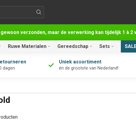
 gewoon verzonden, maar de verwerking kan tijdelijk 1 à 
Ruwe Materialen
Gereedschap
Sets
SAL
retourneren
Uniek assortiment
0 dagen
én de grootste van Nederland!
old
oducten