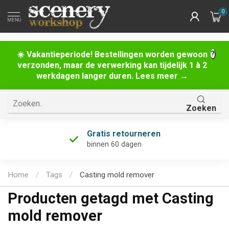
0
MENU
☀️ Vakantieperiode! Bestellingen worden gewoon
verzonden, maar de verwerking kan tijdelijk 1 à 2
werkdagen langer duren. Lees meer →
Zoeken
Gratis retourneren
binnen 60 dagen
Home
/
Tags
/
Casting mold remover
Producten getagd met Casting
mold remover