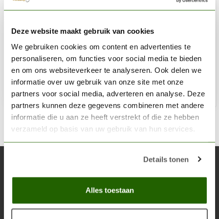
THE ARMY PAINTER
Deze website maakt gebruik van cookies
Miniature and Model Files - TL5033
We gebruiken cookies om content en advertenties te
€9,15
personaliseren, om functies voor social media te bieden
Niet op voorraad
en om ons websiteverkeer te analyseren. Ook delen we
informatie over uw gebruik van onze site met onze
partners voor social media, adverteren en analyse. Deze
partners kunnen deze gegevens combineren met andere
informatie die u aan ze heeft verstrekt of die ze hebben
verzameld op basis van uw gebruik van hun services.
Details tonen
Abonneer je op onze nieuwsbrief
Blijf op de hoogte over onze laatste acties
Alles toestaan
Abon