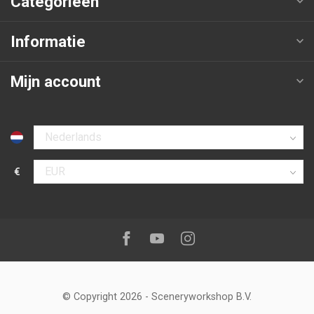
Categorieën
Informatie
Mijn account
Selecteer taal
€
Selecteer valuta
Volg ons op:
Facebook
Youtube
Instagram
© Copyright 2026
-
Sceneryworkshop B.V.