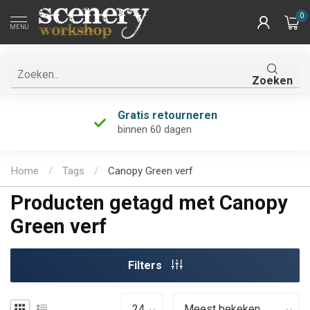
0
MENU
Zoeken
Gratis retourneren
binnen 60 dagen
Home
/
Tags
/
Canopy Green verf
Producten getagd met Canopy
Green verf
Filters