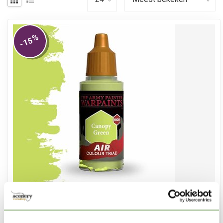
%
-15
THE ARMY PAINTER
Canopy Green - Warpaints Air - 18ml - AW4433