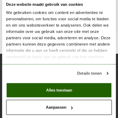
Deze website maakt gebruik van cookies
€2,74
€3,23
Op voorraad
We gebruiken cookies om content en advertenties te
personaliseren, om functies voor social media te bieden
en om ons websiteverkeer te analyseren. Ook delen we
Toe
informatie over uw gebruik van onze site met onze
partners voor social media, adverteren en analyse. Deze
partners kunnen deze gegevens combineren met andere
informatie die u aan ze heeft verstrekt of die ze hebben
verzameld op basis van uw gebruik van hun services.
Abonneer je op onze nieuwsbrief
Blijf op de hoogte over onze laatste acties
Details tonen
Abon
Alles toestaan
Aanpassen
Scenery Workshop BV