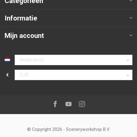
Categorieën
Informatie
Mijn account
Selecteer taal
€
Selecteer valuta
Volg ons op:
Facebook
Youtube
Instagram
© Copyright 2026
-
Sceneryworkshop B.V.