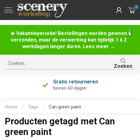
0
MENU
☀️ Vakantieperiode! Bestellingen worden gewoon
verzonden, maar de verwerking kan tijdelijk 1 à 2
werkdagen langer duren. Lees meer →
Zoeken
Gratis retourneren
binnen 60 dagen
Home
/
Tags
/
Can green paint
Producten getagd met Can
green paint