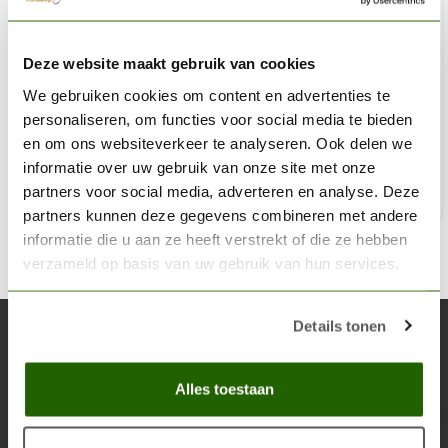
THE ARMY PAINTER
Deze website maakt gebruik van cookies
Greenskin - Warpaints Air - 18ml - AW1111
We gebruiken cookies om content en advertenties te
€2,60
€3,05
personaliseren, om functies voor social media te bieden
Op voorraad
en om ons websiteverkeer te analyseren. Ook delen we
informatie over uw gebruik van onze site met onze
partners voor social media, adverteren en analyse. Deze
Toe
partners kunnen deze gegevens combineren met andere
informatie die u aan ze heeft verstrekt of die ze hebben
verzameld op basis van uw gebruik van hun services.
Details tonen
Abonneer je op onze nieuwsbrief
Blijf op de hoogte over onze laatste acties
Alles toestaan
Abon