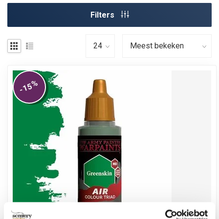
Filters
%
-15