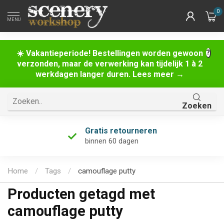
0
MENU
☀️ Vakantieperiode! Bestellingen worden gewoon
verzonden, maar de verwerking kan tijdelijk 1 à 2
werkdagen langer duren. Lees meer →
Zoeken
Gratis retourneren
binnen 60 dagen
Home
/
Tags
/
camouflage putty
Producten getagd met
camouflage putty