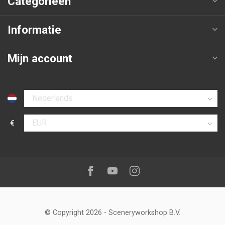
Categorieën
Informatie
Mijn account
Selecteer taal
€
Selecteer valuta
Volg ons op:
Facebook
Youtube
Instagram
© Copyright 2026
-
Sceneryworkshop B.V.