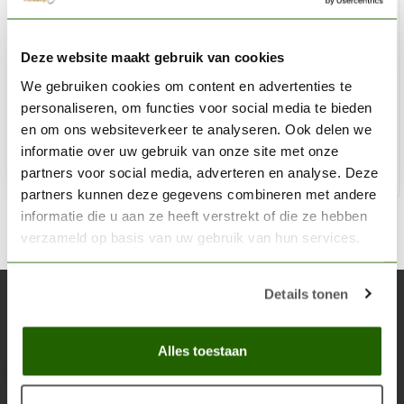
AK INTERACTIVE
Deze website maakt gebruik van cookies
Elastic Masking Putty - 80gr - AK8076
We gebruiken cookies om content en advertenties te
€9,95
personaliseren, om functies voor social media te bieden
Niet op voorraad
en om ons websiteverkeer te analyseren. Ook delen we
informatie over uw gebruik van onze site met onze
partners voor social media, adverteren en analyse. Deze
partners kunnen deze gegevens combineren met andere
informatie die u aan ze heeft verstrekt of die ze hebben
verzameld op basis van uw gebruik van hun services.
Details tonen
Abonneer je op onze nieuwsbrief
Blijf op de hoogte over onze laatste acties
Alles toestaan
Abon