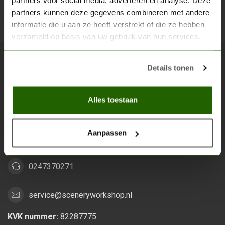
partners voor social media, adverteren en analyse. Deze
partners kunnen deze gegevens combineren met andere
Abon
informatie die u aan ze heeft verstrekt of die ze hebben
verzameld op basis van uw gebruik van hun services.
Details tonen
Scenery Workshop BV
Alles voor je miniature wargaming en scenery
Alles toestaan
Grootstalselaan 46
6533 KK Nijmegen
Aanpassen
Nederland
0247370271
service@sceneryworkshop.nl
KVK nummer:
82287775