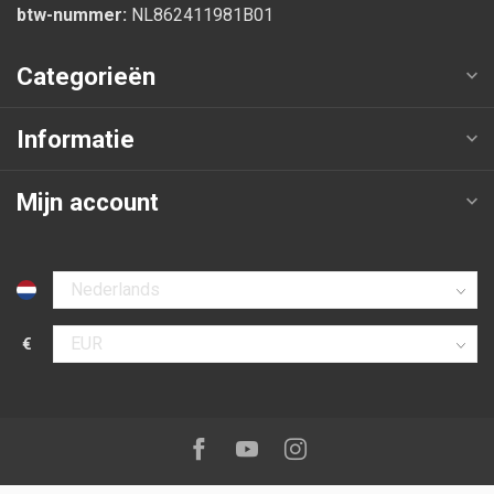
btw-nummer:
NL862411981B01
Categorieën
Informatie
Mijn account
Selecteer taal
€
Selecteer valuta
Volg ons op:
Facebook
Youtube
Instagram