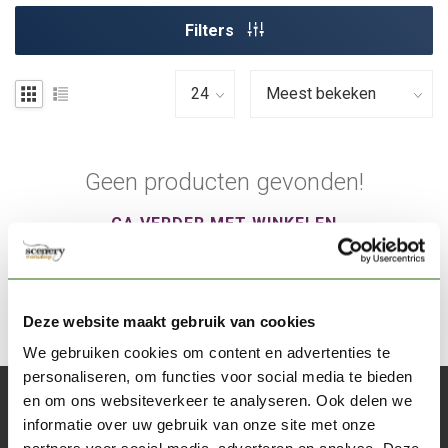
Filters
Geen producten gevonden!
GA VERDER MET WINKELEN
Deze website maakt gebruik van cookies
We gebruiken cookies om content en advertenties te
personaliseren, om functies voor social media te bieden
en om ons websiteverkeer te analyseren. Ook delen we
Abonneer je op onze nieuwsbrief
informatie over uw gebruik van onze site met onze
Blijf op de hoogte over onze laatste acties