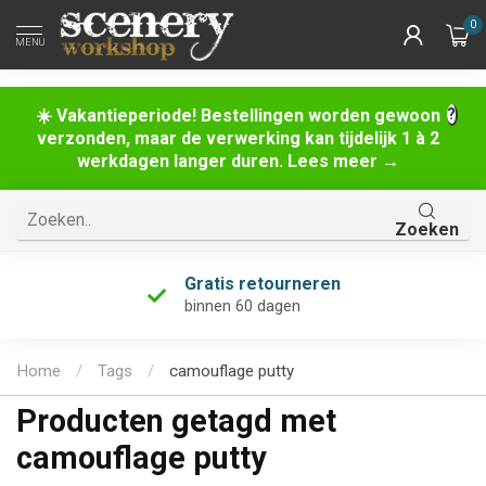
0
MENU
☀️ Vakantieperiode! Bestellingen worden gewoon
verzonden, maar de verwerking kan tijdelijk 1 à 2
werkdagen langer duren. Lees meer →
Zoeken
Gratis retourneren
binnen 60 dagen
Home
/
Tags
/
camouflage putty
Producten getagd met
camouflage putty