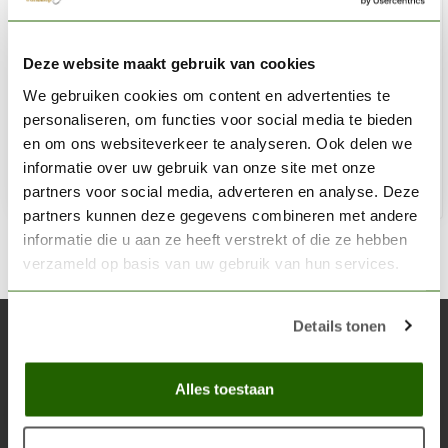
CITADEL
Deze website maakt gebruik van cookies
Caliban Green - Base Paint - 12ml - 21-12
We gebruiken cookies om content en advertenties te
€3,60
personaliseren, om functies voor social media te bieden
Niet op voorraad
en om ons websiteverkeer te analyseren. Ook delen we
informatie over uw gebruik van onze site met onze
partners voor social media, adverteren en analyse. Deze
partners kunnen deze gegevens combineren met andere
informatie die u aan ze heeft verstrekt of die ze hebben
verzameld op basis van uw gebruik van hun services.
Details tonen
Abonneer je op onze nieuwsbrief
Blijf op de hoogte over onze laatste acties
Alles toestaan
Abon