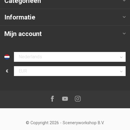
Categorieën
Informatie
Mijn account
Selecteer taal
€
Selecteer valuta
Volg ons op:
Facebook
Youtube
Instagram
© Copyright 2026
-
Sceneryworkshop B.V.