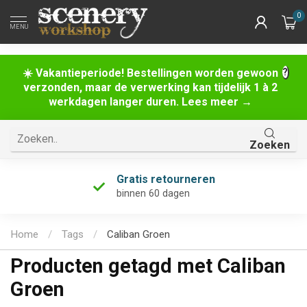
0
MENU
☀️ Vakantieperiode! Bestellingen worden gewoon
verzonden, maar de verwerking kan tijdelijk 1 à 2
werkdagen langer duren. Lees meer →
Zoeken
Gratis retourneren
binnen 60 dagen
Home
/
Tags
/
Caliban Groen
Producten getagd met Caliban
Groen