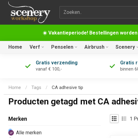
Zoekterm
☀️ Vakantieperiode! Bestellingen worden
Home
Verf
Penselen
Airbrush
Scenery
Gratis verzending
Gratis 
vanaf € 100,-
binnen 6
Home
/
Tags
/
CA adhesive tip
Producten getagd met CA adhesiv
1
Pr
Merken
Alle merken