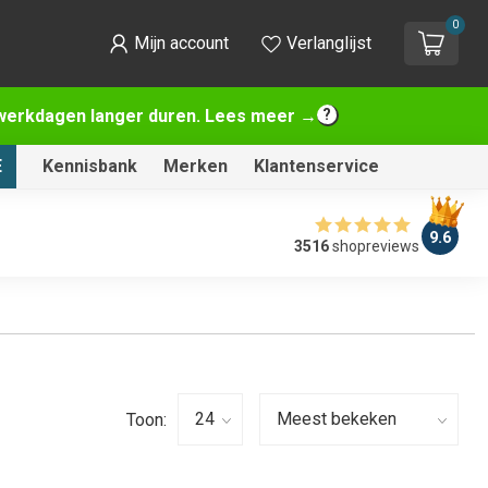
0
Mijn account
Verlanglijst
2 werkdagen langer duren. Lees meer →
E
Kennisbank
Merken
Klantenservice
9.6
3516
shopreviews
Toon: