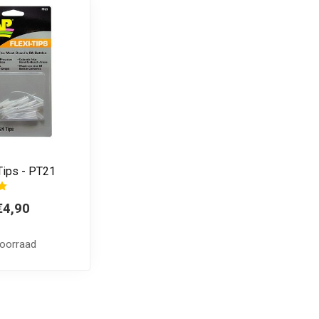
Tips - PT21
€4,90
voorraad