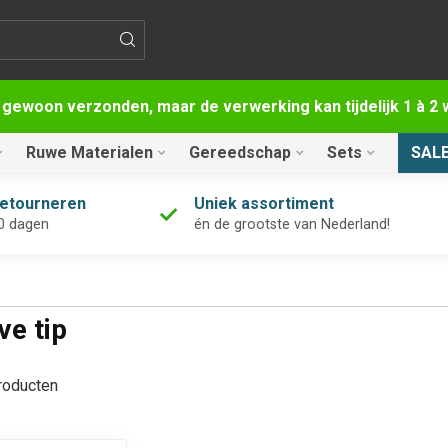
 gewoon verzonden, maar de verwerking kan tijdelijk 1 à 
Ruwe Materialen
Gereedschap
Sets
SAL
retourneren
Uniek assortiment
0 dagen
én de grootste van Nederland!
e tip
oducten