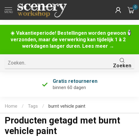
0
MENU
☀️ Vakantieperiode! Bestellingen worden gewoon
verzonden, maar de verwerking kan tijdelijk 1 à 2
werkdagen langer duren. Lees meer →
Zoeken
Gratis retourneren
binnen 60 dagen
Home
/
Tags
/
burnt vehicle paint
Producten getagd met burnt
vehicle paint