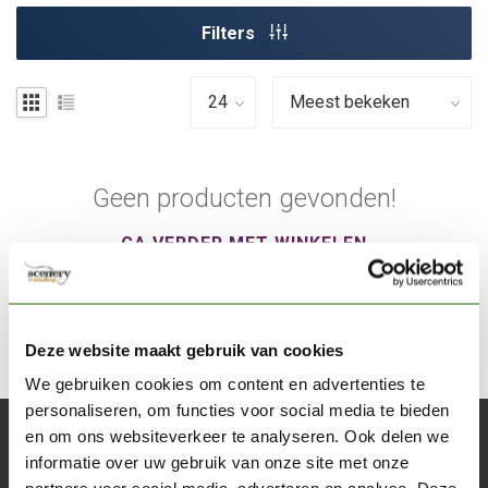
Filters
Geen producten gevonden!
GA VERDER MET WINKELEN
Deze website maakt gebruik van cookies
We gebruiken cookies om content en advertenties te
personaliseren, om functies voor social media te bieden
en om ons websiteverkeer te analyseren. Ook delen we
Abonneer je op onze nieuwsbrief
informatie over uw gebruik van onze site met onze
Blijf op de hoogte over onze laatste acties