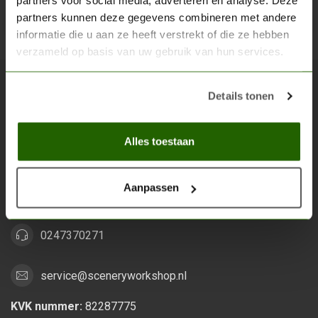
partners voor social media, adverteren en analyse. Deze
partners kunnen deze gegevens combineren met andere
Abon
informatie die u aan ze heeft verstrekt of die ze hebben
verzameld op basis van uw gebruik van hun services.
Details tonen
Scenery Workshop BV
Alles voor je miniature wargaming en scenery
Alles toestaan
Grootstalselaan 46
6533 KK Nijmegen
Aanpassen
Nederland
0247370271
service@sceneryworkshop.nl
KVK nummer:
82287775