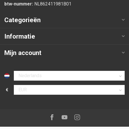
btw-nummer:
NL862411981B01
Categorieën
Informatie
Mijn account
Selecteer taal
€
Selecteer valuta
Volg ons op:
Facebook
Youtube
Instagram