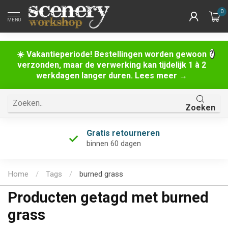
0
MENU
☀️ Vakantieperiode! Bestellingen worden gewoon
verzonden, maar de verwerking kan tijdelijk 1 à 2
werkdagen langer duren. Lees meer →
Zoeken
Gratis retourneren
binnen 60 dagen
Home
/
Tags
/
burned grass
Producten getagd met burned
grass