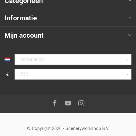
Categorieën
Informatie
Mijn account
Selecteer taal
€
Selecteer valuta
Volg ons op:
Facebook
Youtube
Instagram
© Copyright 2026
-
Sceneryworkshop B.V.