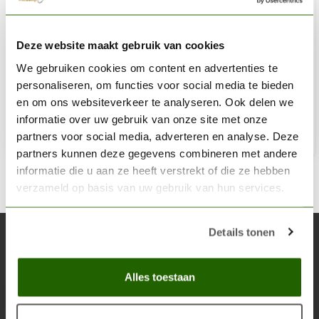
GAMERS GRASS
Deze website maakt gebruik van cookies
Burned Tufts Small Tuft 6mm - GG6-BURs
We gebruiken cookies om content en advertenties te
€5,40
personaliseren, om functies voor social media te bieden
Niet op voorraad
en om ons websiteverkeer te analyseren. Ook delen we
informatie over uw gebruik van onze site met onze
partners voor social media, adverteren en analyse. Deze
partners kunnen deze gegevens combineren met andere
informatie die u aan ze heeft verstrekt of die ze hebben
verzameld op basis van uw gebruik van hun services.
Details tonen
Abonneer je op onze nieuwsbrief
Blijf op de hoogte over onze laatste acties
Alles toestaan
Abon