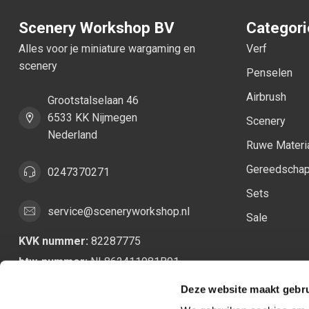
Scenery Workshop BV
Categor
Alles voor je miniature wargaming en
Verf
scenery
Penselen
Airbrush
Grootstalselaan 46
6533 KK Nijmegen
Scenery
Nederland
Ruwe Materi
Gereedscha
0247370271
Sets
service@sceneryworkshop.nl
Sale
KVK nummer:
82287775
btw-nummer:
NL862411981B01
Deze website maakt gebru