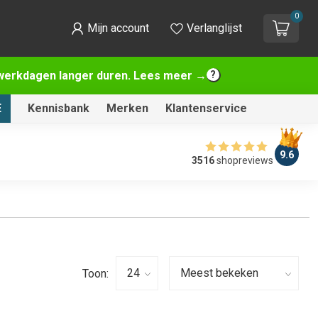
0
Mijn account
Verlanglijst
2 werkdagen langer duren. Lees meer →
E
Kennisbank
Merken
Klantenservice
9.6
3516
shopreviews
Toon: