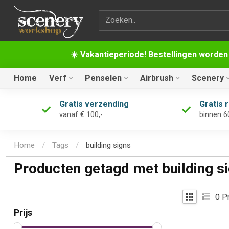
Zoekterm
☀️ Vakantieperiode! Bestellingen worden
Home
Verf
Penselen
Airbrush
Scenery
Gratis verzending
Gratis 
vanaf € 100,-
binnen 6
Home
/
Tags
/
building signs
Producten getagd met building s
0
Pr
Prijs