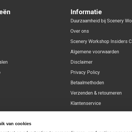
ieën
Informatie
Duurzaamheid bij Scenery W
Over ons
Scenery Workshop Insiders C
Algemene voorwaarden
alen
Disclaimer
p
Privacy Policy
Betaalmethoden
Verzenden & retourneren
Klantenservice
Sitemap
ik van cookies
Het vernieuwde Insiders spa