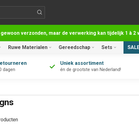
 gewoon verzonden, maar de verwerking kan tijdelijk 1 à 
Ruwe Materialen
Gereedschap
Sets
SAL
retourneren
Uniek assortiment
0 dagen
én de grootste van Nederland!
igns
oducten