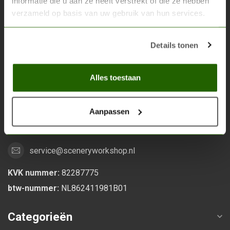
informatie die u aan ze heeft verstrekt of die ze hebben
verzameld op basis van uw gebruik van hun services.
Scenery Workshop BV
Alles voor je miniature wargaming en scenery
Details tonen
Grootstalselaan 46
Alles toestaan
6533 KK Nijmegen
Nederland
Aanpassen
0247370271
service@sceneryworkshop.nl
KVK nummer:
82287775
btw-nummer:
NL862411981B01
Categorieën