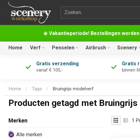
Zoekterm
☀️ Vakantieperiode! Bestellingen worden
Home
Verf
Penselen
Airbrush
Scenery
Gratis verzending
Gratis 
vanaf € 100,-
binnen 6
Home
/
Tags
/
Bruingrijs modelverf
Producten getagd met Bruingrijs
1
Pr
Merken
Alle merken