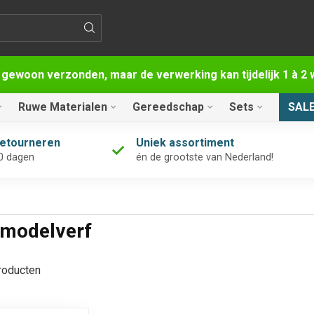
 gewoon verzonden, maar de verwerking kan tijdelijk 1 à 
Ruwe Materialen
Gereedschap
Sets
SAL
retourneren
Uniek assortiment
0 dagen
én de grootste van Nederland!
 modelverf
oducten