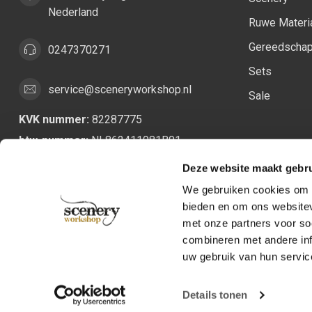
Nederland
Ruwe Materi
Gereedscha
0247370271
Sets
service@sceneryworkshop.nl
Sale
KVK nummer:
82287775
btw-nummer:
NL862411981B01
Deze website maakt gebru
We gebruiken cookies om c
bieden en om ons websitev
met onze partners voor so
combineren met andere inf
uw gebruik van hun servic
Details tonen