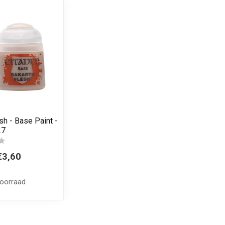
sh - Base Paint -
27
€3,60
voorraad