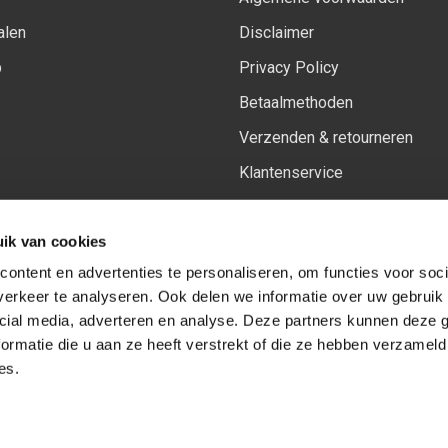
alen
Disclaimer
p
Privacy Policy
Betaalmethoden
Verzenden & retourneren
Klantenservice
Sitemap
ik van cookies
Het vernieuwde Insiders spa
ontent en advertenties te personaliseren, om functies voor soci
erkeer te analyseren. Ook delen we informatie over uw gebruik 
cial media, adverteren en analyse. Deze partners kunnen deze
Volg ons op:
Facebook
Youtube
Instagram
ormatie die u aan ze heeft verstrekt of die ze hebben verzameld
es.
© Copyright 2026
-
Sceneryworkshop B.V.