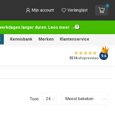
0
Mijn account
Verlanglijst
2 werkdagen langer duren. Lees meer →
E
Kennisbank
Merken
Klantenservice
9.6
3516
shopreviews
Toon: