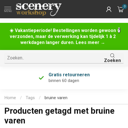
0
MENU
☀️ Vakantieperiode! Bestellingen worden gewoon
verzonden, maar de verwerking kan tijdelijk 1 à 2
werkdagen langer duren. Lees meer →
Zoeken
Gratis retourneren
binnen 60 dagen
Home
/
Tags
/
bruine varen
Producten getagd met bruine
varen