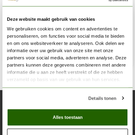
GAMERS GRASS
Deze website maakt gebruik van cookies
Dry Bracken - Droge Varen - Laser Plants - 6x - GGLP-DB
We gebruiken cookies om content en advertenties te
€7,40
personaliseren, om functies voor social media te bieden
Niet op voorraad
en om ons websiteverkeer te analyseren. Ook delen we
informatie over uw gebruik van onze site met onze
partners voor social media, adverteren en analyse. Deze
partners kunnen deze gegevens combineren met andere
informatie die u aan ze heeft verstrekt of die ze hebben
verzameld op basis van uw gebruik van hun services.
Details tonen
Abonneer je op onze nieuwsbrief
Blijf op de hoogte over onze laatste acties
Alles toestaan
Abon