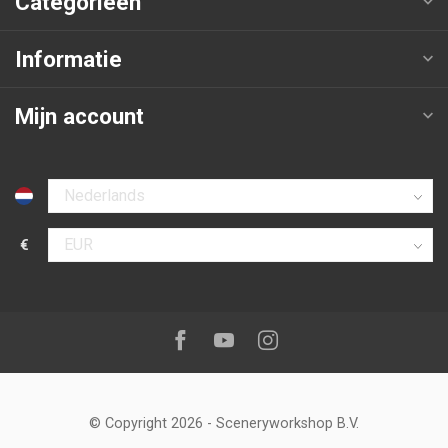
Categorieën
Informatie
Mijn account
Selecteer taal
€
Selecteer valuta
Volg ons op:
Facebook
Youtube
Instagram
© Copyright 2026
-
Sceneryworkshop B.V.