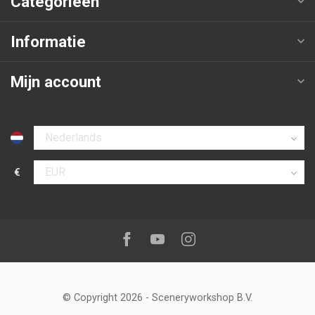
Categorieën
Informatie
Mijn account
Selecteer taal
€
Selecteer valuta
Volg ons op:
Facebook
Youtube
Instagram
© Copyright 2026
-
Sceneryworkshop B.V.