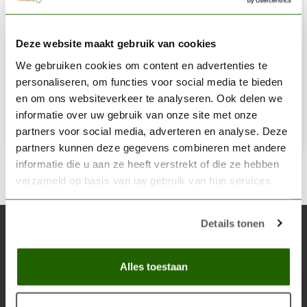
THE ARMY PAINTER
Deze website maakt gebruik van cookies
Fur Brown - Colour Primer - CP3016
We gebruiken cookies om content en advertenties te
€13,53
personaliseren, om functies voor social media te bieden
Niet op voorraad
en om ons websiteverkeer te analyseren. Ook delen we
informatie over uw gebruik van onze site met onze
partners voor social media, adverteren en analyse. Deze
partners kunnen deze gegevens combineren met andere
informatie die u aan ze heeft verstrekt of die ze hebben
verzameld op basis van uw gebruik van hun services.
Details tonen
Abonneer je op onze nieuwsbrief
Blijf op de hoogte over onze laatste acties
Alles toestaan
Abon