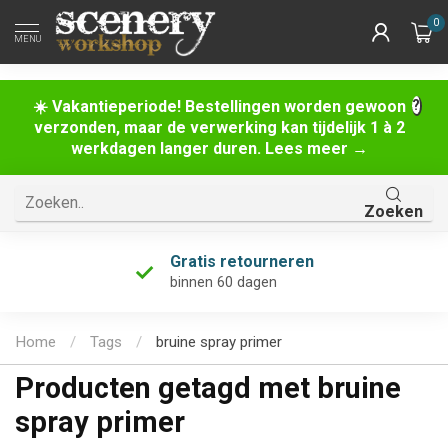
0
MENU
☀️ Vakantieperiode! Bestellingen worden gewoon
verzonden, maar de verwerking kan tijdelijk 1 à 2
werkdagen langer duren. Lees meer →
Zoeken
Gratis retourneren
binnen 60 dagen
Home
/
Tags
/
bruine spray primer
Producten getagd met bruine
spray primer