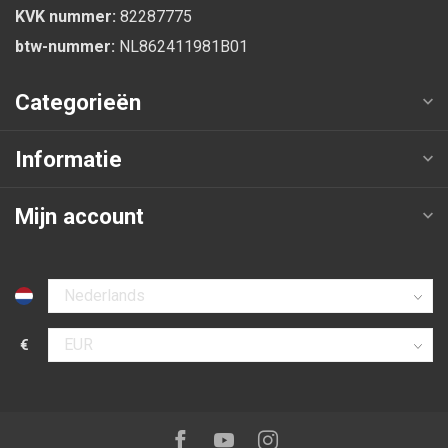
KVK nummer:
82287775
btw-nummer:
NL862411981B01
Categorieën
Informatie
Mijn account
Selecteer taal
€
Selecteer valuta
Volg ons op:
Facebook
Youtube
Instagram