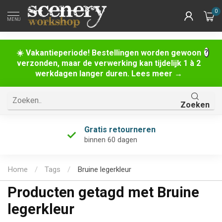
0
MENU
☀️ Vakantieperiode! Bestellingen worden gewoon
verzonden, maar de verwerking kan tijdelijk 1 à 2
werkdagen langer duren. Lees meer →
Zoeken
Gratis retourneren
binnen 60 dagen
Home
/
Tags
/
Bruine legerkleur
Producten getagd met Bruine
legerkleur