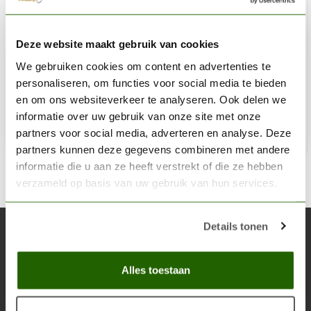
CITADEL
Deze website maakt gebruik van cookies
Gorthor Brown - Layer Paint - 12ml - 22-47
We gebruiken cookies om content en advertenties te
€3,60
personaliseren, om functies voor social media te bieden
Niet op voorraad
en om ons websiteverkeer te analyseren. Ook delen we
informatie over uw gebruik van onze site met onze
partners voor social media, adverteren en analyse. Deze
partners kunnen deze gegevens combineren met andere
informatie die u aan ze heeft verstrekt of die ze hebben
verzameld op basis van uw gebruik van hun services.
Details tonen
Abonneer je op onze nieuwsbrief
Blijf op de hoogte over onze laatste acties
Alles toestaan
Abon