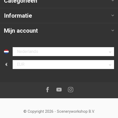
Categorieën
Informatie
Mijn account
Selecteer taal
€
Selecteer valuta
Volg ons op:
Facebook
Youtube
Instagram
© Copyright 2026
-
Sceneryworkshop B.V.