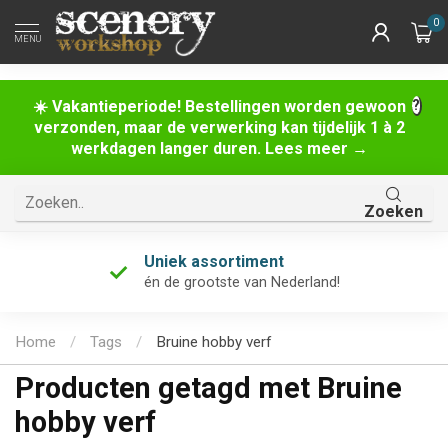
0
MENU
☀️ Vakantieperiode! Bestellingen worden gewoon
verzonden, maar de verwerking kan tijdelijk 1 à 2
werkdagen langer duren. Lees meer →
Zoeken
Uniek assortiment
én de grootste van Nederland!
Home
/
Tags
/
Bruine hobby verf
Producten getagd met Bruine
hobby verf