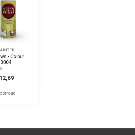
PAINTER
wn - Colour
P3004
12,69
voorraad