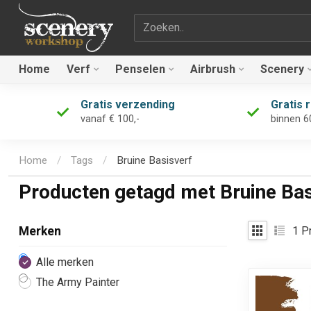
Zoekterm
Home
Verf
Penselen
Airbrush
Scenery
Gratis verzending
Gratis 
vanaf € 100,-
binnen 6
Home
/
Tags
/
Bruine Basisverf
Producten getagd met Bruine Bas
1
Pr
Merken
Alle merken
The Army Painter