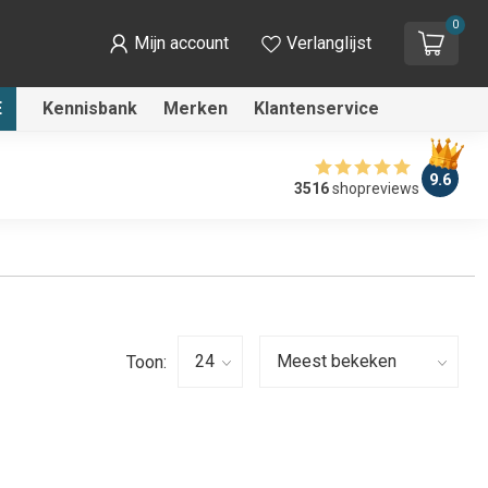
0
Mijn account
Verlanglijst
E
Kennisbank
Merken
Klantenservice
9.6
3516
shopreviews
Toon: