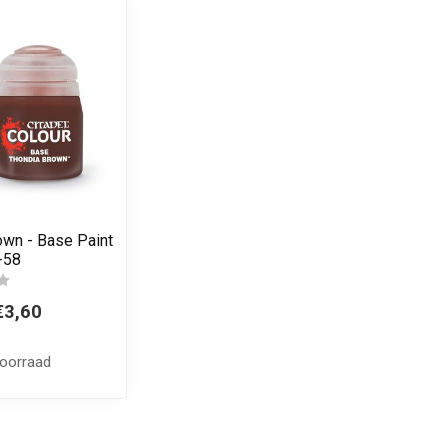
own - Base Paint
-58
€3,60
voorraad