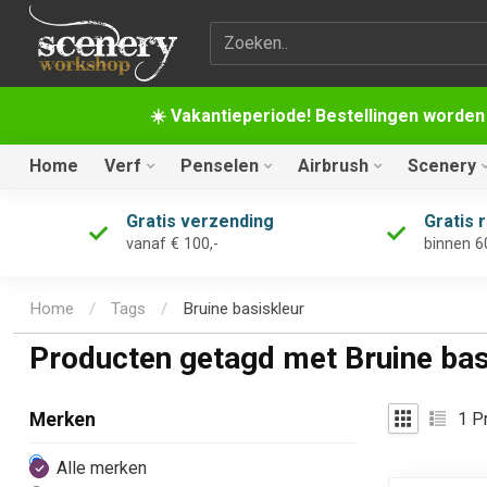
Zoekterm
☀️ Vakantieperiode! Bestellingen worden
Home
Verf
Penselen
Airbrush
Scenery
Gratis verzending
Gratis 
vanaf € 100,-
binnen 6
Home
/
Tags
/
Bruine basiskleur
Producten getagd met Bruine bas
1
Pr
Merken
Alle merken