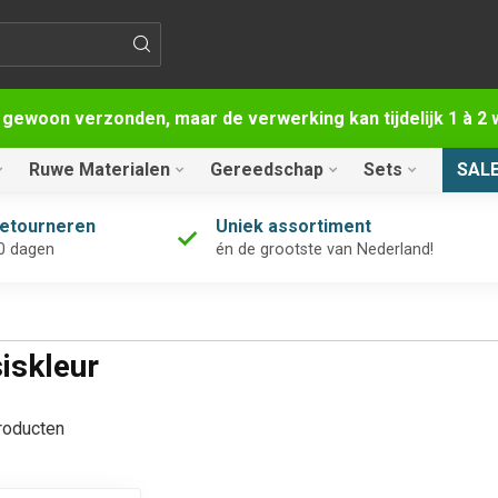
 gewoon verzonden, maar de verwerking kan tijdelijk 1 à 
Ruwe Materialen
Gereedschap
Sets
SAL
retourneren
Uniek assortiment
0 dagen
én de grootste van Nederland!
iskleur
oducten