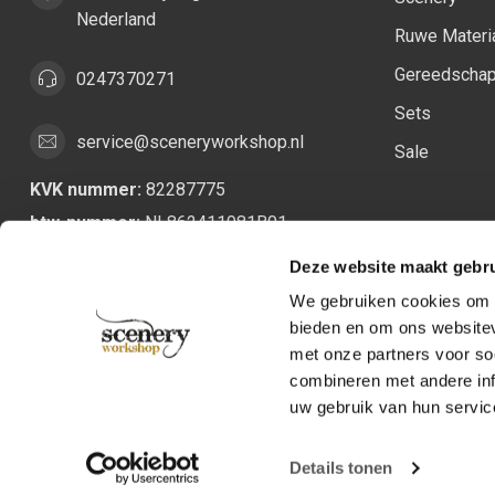
Nederland
Ruwe Materi
Gereedscha
0247370271
Sets
service@sceneryworkshop.nl
Sale
KVK nummer:
82287775
btw-nummer:
NL862411981B01
Deze website maakt gebru
We gebruiken cookies om c
bieden en om ons websitev
met onze partners voor so
combineren met andere inf
uw gebruik van hun servic
Details tonen