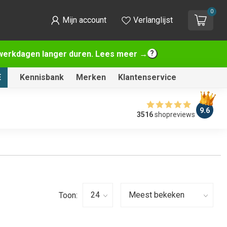
0
Mijn account
Verlanglijst
2 werkdagen langer duren. Lees meer →
E
Kennisbank
Merken
Klantenservice
9.6
3516
shopreviews
Toon: