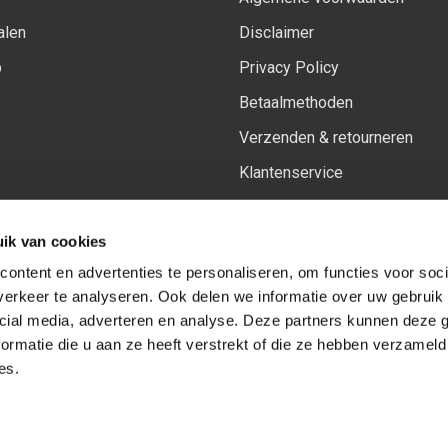
alen
Disclaimer
p
Privacy Policy
Betaalmethoden
Verzenden & retourneren
Klantenservice
Sitemap
ik van cookies
Het vernieuwde Insiders spa
ontent en advertenties te personaliseren, om functies voor soci
erkeer te analyseren. Ook delen we informatie over uw gebruik 
cial media, adverteren en analyse. Deze partners kunnen deze
Volg ons op:
Facebook
Youtube
Instagram
ormatie die u aan ze heeft verstrekt of die ze hebben verzameld
es.
© Copyright 2026
-
Sceneryworkshop B.V.