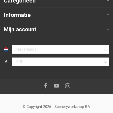
Categorieën
Informatie
Mijn account
Selecteer taal
€
Selecteer valuta
Volg ons op:
Facebook
Youtube
Instagram
© Copyright 2026
-
Sceneryworkshop B.V.