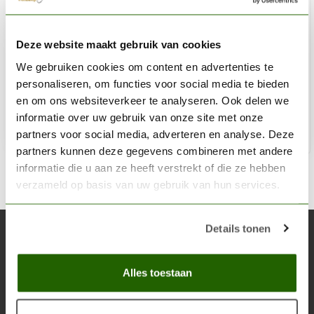
GAMERS GRASS
Deze website maakt gebruik van cookies
Brown Wild Tuft 4mm - GG4-B
We gebruiken cookies om content en advertenties te
€5,40
personaliseren, om functies voor social media te bieden
Niet op voorraad
en om ons websiteverkeer te analyseren. Ook delen we
informatie over uw gebruik van onze site met onze
partners voor social media, adverteren en analyse. Deze
partners kunnen deze gegevens combineren met andere
informatie die u aan ze heeft verstrekt of die ze hebben
verzameld op basis van uw gebruik van hun services.
Details tonen
Abonneer je op onze nieuwsbrief
Blijf op de hoogte over onze laatste acties
Alles toestaan
Abon