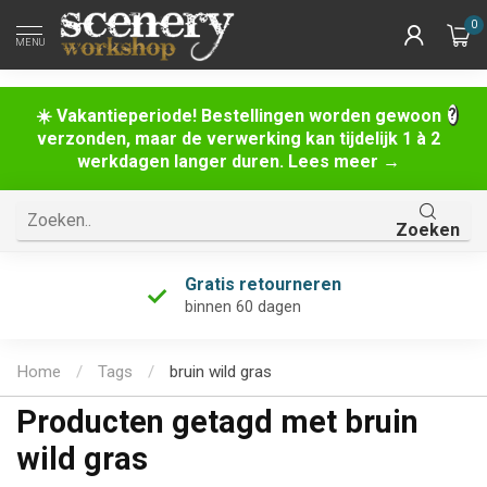
0
MENU
☀️ Vakantieperiode! Bestellingen worden gewoon
verzonden, maar de verwerking kan tijdelijk 1 à 2
werkdagen langer duren. Lees meer →
Zoeken
Gratis retourneren
binnen 60 dagen
Home
/
Tags
/
bruin wild gras
Producten getagd met bruin
wild gras