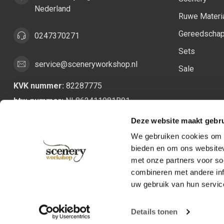
Nederland
Ruwe Materi
Gereedscha
0247370271
Sets
service@sceneryworkshop.nl
Sale
KVK nummer:
82287775
btw-nummer:
NL862411981B01
Deze website maakt gebru
We gebruiken cookies om c
bieden en om ons websitev
met onze partners voor so
combineren met andere inf
uw gebruik van hun servic
Details tonen