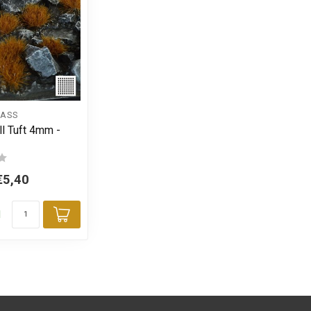
ASS
l Tuft 4mm -
€5,40
d
Toevoegen aan winkelwagen