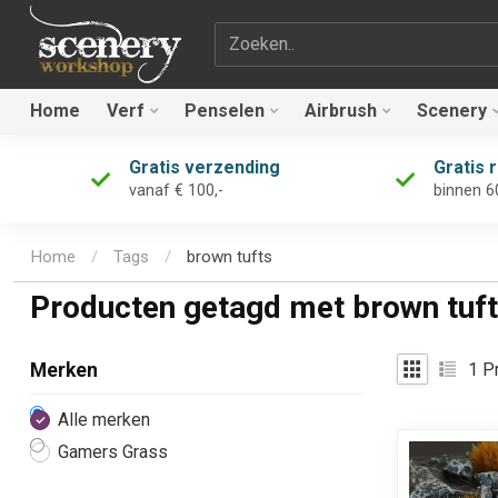
Zoekterm
Home
Verf
Penselen
Airbrush
Scenery
Gratis verzending
Gratis 
vanaf € 100,-
binnen 6
Home
/
Tags
/
brown tufts
Producten getagd met brown tuf
1
Pr
Merken
Alle merken
Gamers Grass