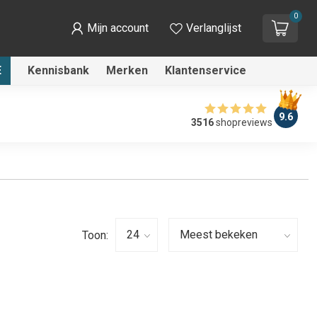
0
Mijn account
Verlanglijst
E
Kennisbank
Merken
Klantenservice
9.6
3516
shopreviews
Toon: