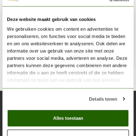
VALLEJO
Deze website maakt gebruik van cookies
Pigment Natural Umber - 35ml - 73109
We gebruiken cookies om content en advertenties te
€4,32
personaliseren, om functies voor social media te bieden
Niet op voorraad
en om ons websiteverkeer te analyseren. Ook delen we
informatie over uw gebruik van onze site met onze
partners voor social media, adverteren en analyse. Deze
partners kunnen deze gegevens combineren met andere
informatie die u aan ze heeft verstrekt of die ze hebben
verzameld op basis van uw gebruik van hun services.
Details tonen
Abonneer je op onze nieuwsbrief
Blijf op de hoogte over onze laatste acties
Alles toestaan
Abon