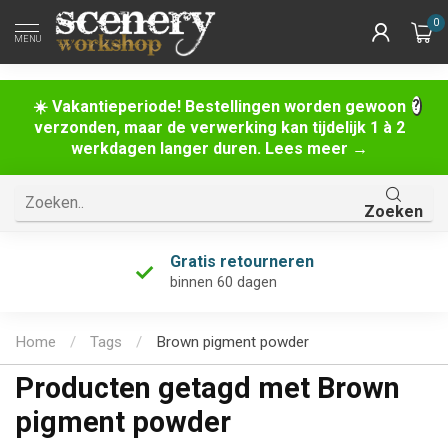
0
MENU
☀️ Vakantieperiode! Bestellingen worden gewoon
verzonden, maar de verwerking kan tijdelijk 1 à 2
werkdagen langer duren. Lees meer →
Zoeken
Gratis retourneren
binnen 60 dagen
Home
/
Tags
/
Brown pigment powder
Producten getagd met Brown
pigment powder