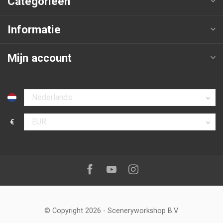
Categorieën
Informatie
Mijn account
Selecteer taal
€
Selecteer valuta
Volg ons op:
Facebook
Youtube
Instagram
© Copyright 2026
-
Sceneryworkshop B.V.