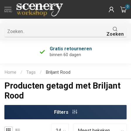
0
MENU
Zoeken
Gratis retourneren
binnen 60 dagen
Home
/
Tags
/
Briljant Rood
Producten getagd met Briljant
Rood
Filters