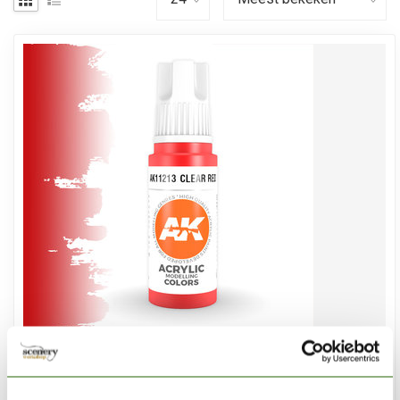
AK INTERACTIVE
Clear Red Acrylic Modelling Colors - 17ml - AK11213