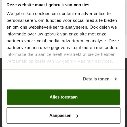
Deze website maakt gebruik van cookies
€2,75
Op voorraad
We gebruiken cookies om content en advertenties te
personaliseren, om functies voor social media te bieden
en om ons websiteverkeer te analyseren. Ook delen we
Toe
informatie over uw gebruik van onze site met onze
partners voor social media, adverteren en analyse. Deze
partners kunnen deze gegevens combineren met andere
informatie die u aan ze heeft verstrekt of die ze hebben
verzameld op basis van uw gebruik van hun services.
Abonneer je op onze nieuwsbrief
Blijf op de hoogte over onze laatste acties
Details tonen
Abon
Alles toestaan
Aanpassen
Scenery Workshop BV