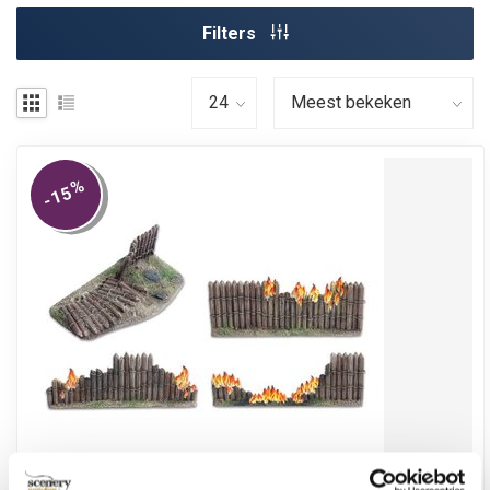
Filters
%
-15