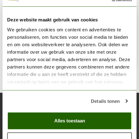
TABLETOP-ART
Deze website maakt gebruik van cookies
Wooden stockade destroyed 28mm - TTA800016
We gebruiken cookies om content en advertenties te
€9,05
€10,65
personaliseren, om functies voor social media te bieden
Op voorraad
en om ons websiteverkeer te analyseren. Ook delen we
informatie over uw gebruik van onze site met onze
partners voor social media, adverteren en analyse. Deze
Toe
partners kunnen deze gegevens combineren met andere
informatie die u aan ze heeft verstrekt of die ze hebben
verzameld op basis van uw gebruik van hun services.
Details tonen
Abonneer je op onze nieuwsbrief
Blijf op de hoogte over onze laatste acties
Alles toestaan
Abon