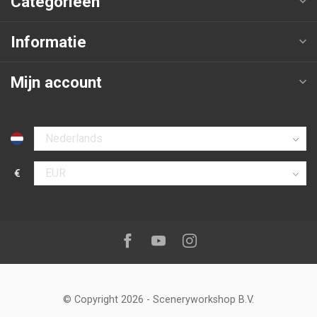
Categorieën
Informatie
Mijn account
Selecteer taal
€
Selecteer valuta
Volg ons op:
Facebook
Youtube
Instagram
© Copyright 2026
-
Sceneryworkshop B.V.