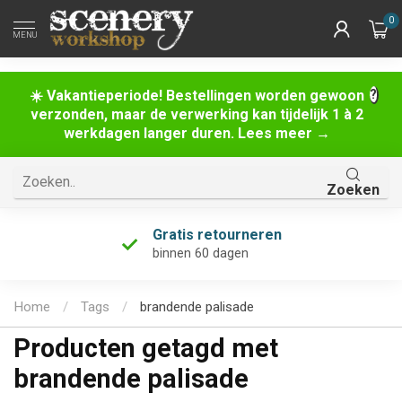
0
MENU
☀️ Vakantieperiode! Bestellingen worden gewoon
verzonden, maar de verwerking kan tijdelijk 1 à 2
werkdagen langer duren. Lees meer →
Zoeken
Gratis retourneren
binnen 60 dagen
Home
/
Tags
/
brandende palisade
Producten getagd met
brandende palisade