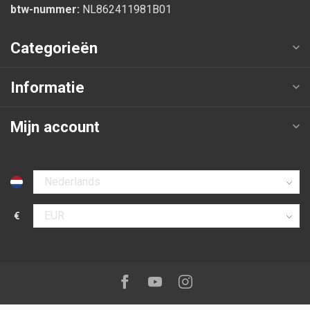
btw-nummer:
NL862411981B01
Categorieën
Informatie
Mijn account
Selecteer taal
€
Selecteer valuta
Volg ons op:
Facebook
Youtube
Instagram