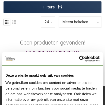
Filters
Geen producten gevonden!
GA VERDER MET WINKELEN
Deze website maakt gebruik van cookies
We gebruiken cookies om content en advertenties te
personaliseren, om functies voor social media te bieden
en om ons websiteverkeer te analyseren. Ook delen we
Abonneer je op onze nieuwsbrief
informatie over uw gebruik van onze site met onze
Blijf op de hoogte over onze laatste acties