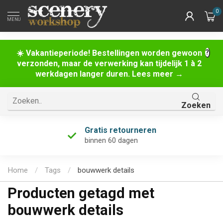
0
MENU
☀️ Vakantieperiode! Bestellingen worden gewoon
verzonden, maar de verwerking kan tijdelijk 1 à 2
werkdagen langer duren. Lees meer →
Zoeken
Gratis retourneren
binnen 60 dagen
Home
/
Tags
/
bouwwerk details
Producten getagd met
bouwwerk details