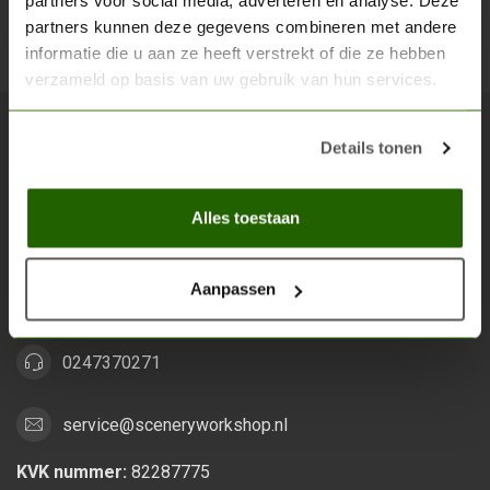
partners voor social media, adverteren en analyse. Deze
partners kunnen deze gegevens combineren met andere
Abon
informatie die u aan ze heeft verstrekt of die ze hebben
verzameld op basis van uw gebruik van hun services.
Details tonen
Scenery Workshop BV
Alles voor je miniature wargaming en scenery
Alles toestaan
Grootstalselaan 46
6533 KK Nijmegen
Aanpassen
Nederland
0247370271
service@sceneryworkshop.nl
KVK nummer:
82287775