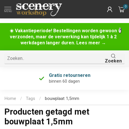
0
MENU
☀️ Vakantieperiode! Bestellingen worden gewoon
verzonden, maar de verwerking kan tijdelijk 1 à 2
werkdagen langer duren. Lees meer →
Zoeken
Gratis retourneren
binnen 60 dagen
Home
/
Tags
/
bouwplaat 1,5mm
Producten getagd met
bouwplaat 1,5mm