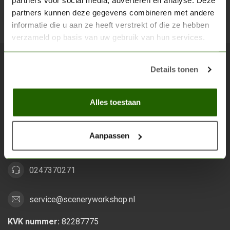
partners voor social media, adverteren en analyse. Deze
partners kunnen deze gegevens combineren met andere
Abon
informatie die u aan ze heeft verstrekt of die ze hebben
verzameld op basis van uw gebruik van hun services.
Details tonen
Scenery Workshop BV
Alles voor je miniature wargaming en scenery
Alles toestaan
Grootstalselaan 46
6533 KK Nijmegen
Aanpassen
Nederland
0247370271
service@sceneryworkshop.nl
KVK nummer:
82287775