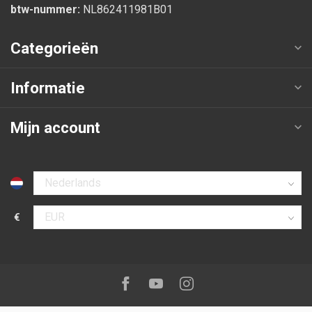
btw-nummer:
NL862411981B01
Categorieën
Informatie
Mijn account
Selecteer taal
€
Selecteer valuta
Volg ons op:
Facebook
Youtube
Instagram