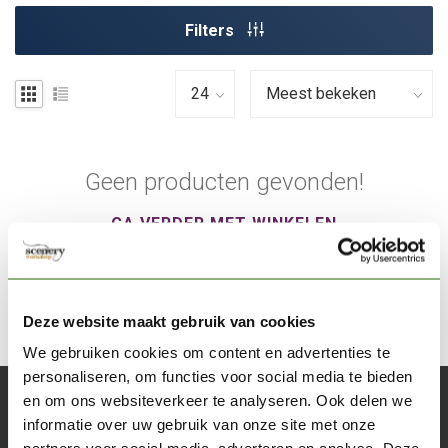
Filters
Geen producten gevonden!
GA VERDER MET WINKELEN
Deze website maakt gebruik van cookies
We gebruiken cookies om content en advertenties te
personaliseren, om functies voor social media te bieden
en om ons websiteverkeer te analyseren. Ook delen we
Abonneer je op onze nieuwsbrief
informatie over uw gebruik van onze site met onze
Blijf op de hoogte over onze laatste acties